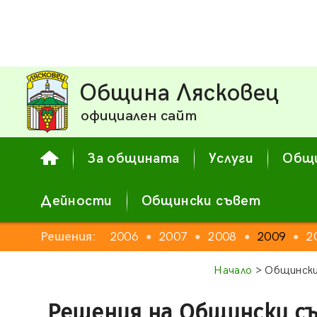
Община Лясковец
официален сайт
За общината
Услуги
Общи
Дейности
Общински съвет
2004
Решения:
2005
2006
2007
2008
2009
2
●
●
●
●
●
●
●
Начало
> Общински
Решения на Общински с