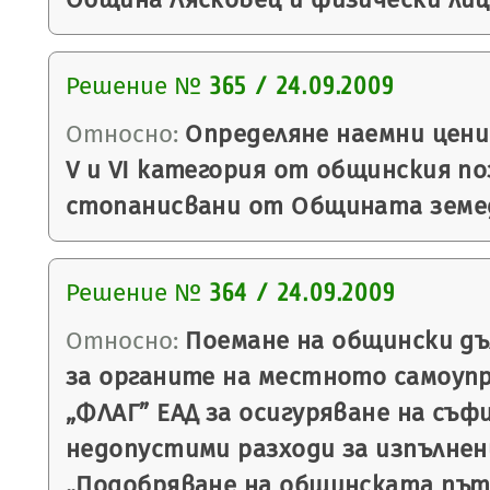
Решение №
365 / 24.09.2009
Относно:
Определяне наемни цени
V и VІ категория от общинския п
стопанисвани от Общината земед
Решение №
364 / 24.09.2009
Относно:
Поемане на общински дъ
за органите на местното самоупр
„ФЛАГ” ЕАД за осигуряване на съф
недопустими разходи за изпълнен
„Подобряване на общинската път