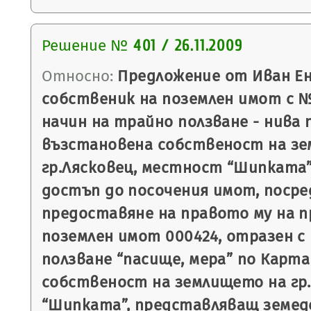
Решение №
401 / 26.11.2009
Относно:
Предложение от Иван Ен
собственик на поземлен имот с №
начин на трайно ползване - нива
възстановена собственост на з
гр.Лясковец, местност “Шипката”,
достъп до посочения имот, поср
предоставяне на правото му на п
поземлен имот 000424, отразен с
ползване “пасище, мера” по Карт
собственост на землището на гр
“Шипката”, представляващ земедел