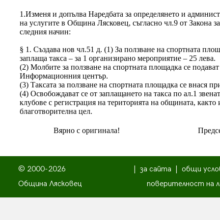
1.Изменя и допълва Наредбата за определянето и админист
на услугите в Община Лясковец, съгласно чл.9 от Закона з
следния начин:
§ 1. Създава нов чл.51 д. (1) За ползване на спортната пло
заплаща такса – за 1 организирано мероприятие – 25 лева.
(2) Молбите за ползване на спортната площадка се подава
Информационния център.
(3) Таксата за ползване на спортната площадка се внася пр
(4) Освобождават се от заплащането на такса по ал.1 звен
клубове с регистрация на територията на общината, както
благотворителна цел.
Вярно с оригинала!
Предсе
© 2000-2026
|
за сайта
|
общи усло
Община Лясковец
поверителност на л