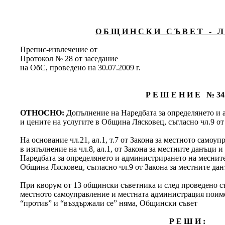
О Б Щ И Н С К И С Ъ В Е Т - Л 
Препис-извлечение от
Протокол № 28 от заседание
на ОбС, проведено на 30.07.2009 г.
Р Е Ш Е Н И Е № 34
ОТНОСНО:
Допълнение на Наредбата за определянето и 
и цените на услугите в Община Лясковец, съгласно чл.9 от
На основание чл.21, ал.1, т.7 от Закона за местното самоу
в изпълнение на чл.8, ал.1, от Закона за местните данъци и 
Наредбата за определянето и администрирането на месните
Община Лясковец, съгласно чл.9 от Закона за местните дан
При кворум от 13 общински съветника и след проведено съг
местното самоуправление и местната администрация поимен
“против” и “въздържали се” няма, Общински съвет
Р Е Ш И :