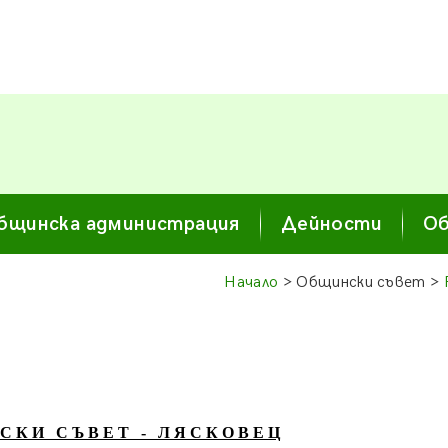
бщинска администрация
Дейности
Об
Начало
> Общински съвет >
С К И С Ъ В Е Т - Л Я С К О В Е Ц