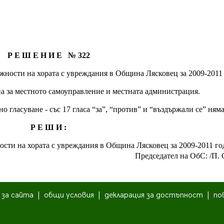
Р Е Ш Е Н И Е № 322
ожности на хората с увреждания в Община Лясковец за 2009-2011
акона за местното самоуправление и местната администрация.
 гласуване - със 17 гласа “за”, “против” и “въздържали се” ня
Р Е Ш И :
ости на хората с увреждания в Община Лясковец за 2009-2011 го
Председател на ОбС: /П. 
|
за сайта
|
общи условия
|
декларация за достъпност
|
по