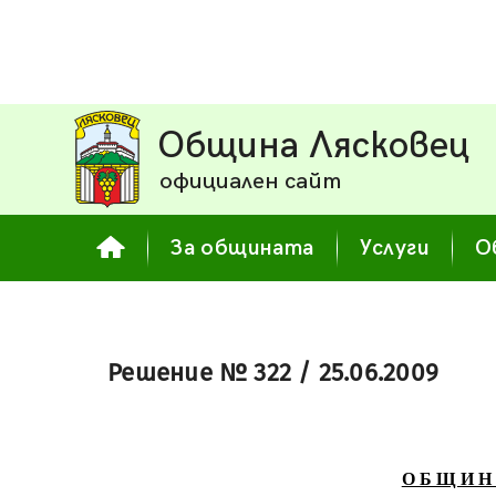
Община Лясковец
официален сайт
За общината
Услуги
О
Решение № 322 / 25.06.2009
О Б Щ И Н 