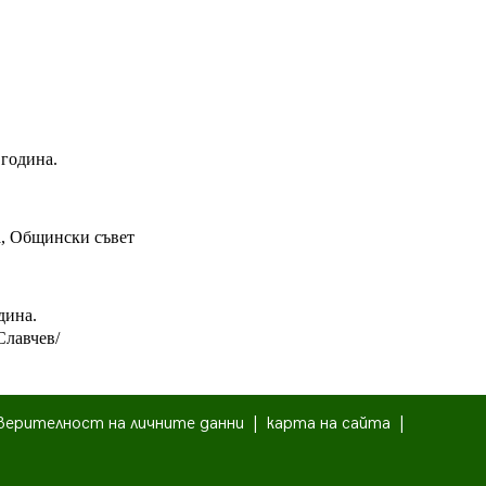
 година.
ма, Общински съвет
дина.
Славчев/
верителност на личните данни
|
карта на сайта
|