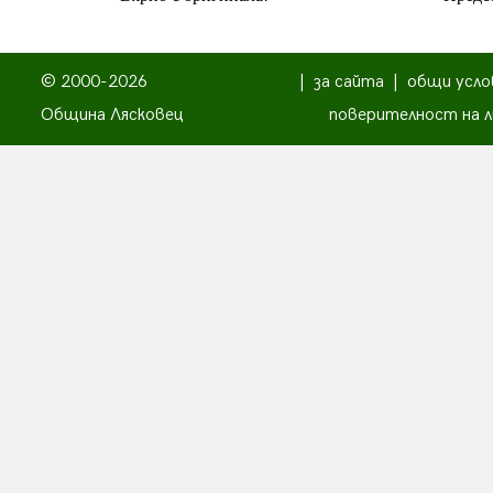
© 2000-2026
|
за сайта
|
общи усло
Община Лясковец
поверителност на л