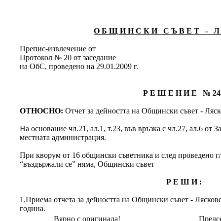
О Б Щ И Н С К И С Ъ В Е Т - Л 
Препис-извлечение от
Протокол № 20 от заседание
на ОбС, проведено на 29.01.2009 г.
Р Е Ш Е Н И Е № 24
ОТНОСНО:
Отчет за дейността на Общински съвет - Ляск
На основание чл.21, ал.1, т.23, във връзка с чл.27, ал.6 от
местната администрация.
При кворум от 16 общински съветника и след проведено глас
“въздържали се” няма, Общински съвет
Р Е Ш И :
1.Приема отчета за дейността на Общински съвет - Ляскове
година.
Вярно с оригинала!
Предсе