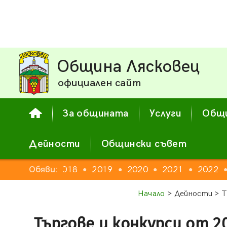
Община Лясковец
официален сайт
За общината
Услуги
Общи
Дейности
Общински съвет
16
2017
Обяви:
2018
2019
2020
2021
2022
●
●
●
●
●
●
Начало
> Дейности > Т
Търгове и конкурси от 2