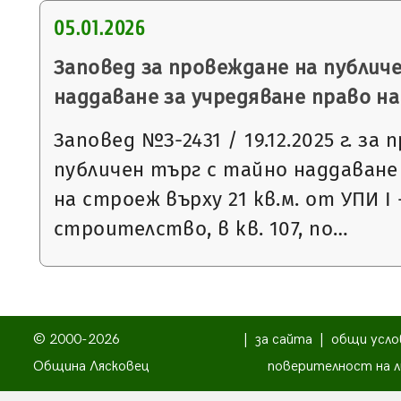
05.01.2026
Заповед за провеждане на публич
наддаване за учредяване право н
Заповед №З-2431 / 19.12.2025 г. за
публичен търг с тайно наддаване
на строеж върху 21 кв.м. от УПИ І
строителство, в кв. 107, по…
© 2000-2026
|
за сайта
|
общи усло
Община Лясковец
поверителност на л