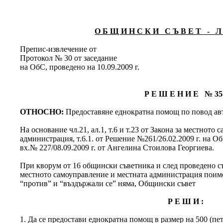
О Б Щ И Н С К И С Ъ В Е Т - Л 
Препис-извлечение от
Протокол № 30 от заседание
на ОбС, проведено на 10.09.2009 г.
Р Е Ш Е Н И Е № 35
ОТНОСНО:
Предоставяне еднократна помощ по повод ав
На основание чл.21, ал.1, т.6 и т.23 от Закона за местното
администрация, т.6.1. от Решение №261/26.02.2009 г. на О
вх.№ 227/08.09.2009 г. от Ангелина Стоилова Георгиева.
При кворум от 16 общински съветника и след проведено съг
местното самоуправление и местната администрация поимен
“против” и “въздържали се” няма, Общински съвет
Р Е Ш И :
1. Да се предостави еднократна помощ в размер на 500 (п