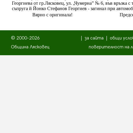
Георгиева от гр.Лясковец, ул. „Чумерна” № 6, във връзка 
съпруга й Йонко Стефанов Георгиев - загинал при автомоб
Вярно с оригинала!
Предсе
© 2000-2026
|
за сайта
|
общи усло
Община Лясковец
поверителност на л