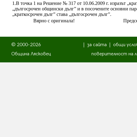
1.В точка 1 на Решение № 317 от 10.06.2009 г. изразът „к
„дългосрочен общински дълг” и в посочените основни пара
„краткосрочен дълг” става „дългосрочен дълг”.
Вярно с оригинала!
Предсе
© 2000-2026
|
за сайта
|
общи усло
Община Лясковец
поверителност на л