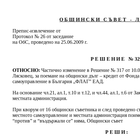
О Б Щ И Н С К И С Ъ В Е Т - Л 
Препис-извлечение от
Протокол № 26 от заседание
на ОбС, проведено на 25.06.2009 г.
Р Е Ш Е Н И Е № 32
ОТНОСНО:
Частично изменение в Решение № 317 от 10.0
Лясковец, за поемане на общински дълг – кредит от Фонда
самоуправление в България „ФЛАГ” ЕАД.
На основание чл.21, ал.1, т.10 и т.12, и чл.44, ал.1, т.6 от
местната администрация.
При кворум от 16 общински съветника и след проведено съг
местното самоуправление и местната администрация поимен
“против” и “въздържали се” няма, Общински съвет
Р Е Ш И :