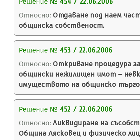
Решение №
454 / 22.06.2006
Относно:
Отдаване под наем част
общинска собственост.
Решение №
453 / 22.06.2006
Относно:
Откриване процедура за
общински нежилищен имот – невк
имуществото на общинско търго
Решение №
452 / 22.06.2006
Относно:
Ликвидиране на съсобс
Община Лясковец и физическо лиц