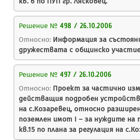
кв. 6 по ПУП гр. Лясковец.
Решение №
498 / 26.10.2006
Относно:
Информация за състоян
дружествата с общинско участие
Решение №
497 / 26.10.2006
Относно:
Проект за частично изм
действащия подробен устройстве
на с.Козаревец, относно разширен
поземлен имот І – за нуждите на
кв.15 по плана за регулация на с.К