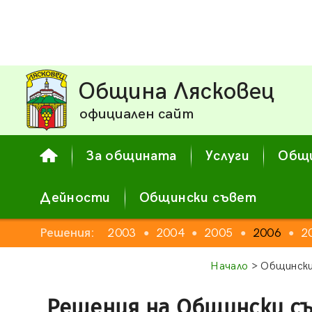
Община Лясковец
официален сайт
За общината
Услуги
Общи
Дейности
Общински съвет
Решения:
2003
2004
2005
2006
2
●
●
●
●
Начало
> Общински
Решения на Общински с