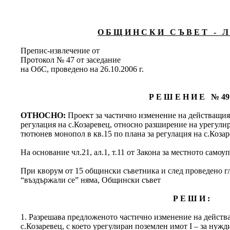
О Б Щ И Н С К И С Ъ В Е Т - Л 
Препис-извлечение от
Протокол № 47 от заседание
на ОбС, проведено на 26.10.2006 г.
Р Е Ш Е Н И Е № 49
ОТНОСНО:
Проект за частично изменение на действащия
регулация на с.Козаревец, относно разширение на урегулир
тютюнев монопол в кв.15 по плана за регулация на с.Козар
На основание чл.21, ал.1, т.11 от Закона за местното само
При кворум от 15 общински съветника и след проведено гла
“въздържали се” няма, Общински съвет
Р Е Ш И :
1. Разрешава предложеното частично изменение на действ
с.Козаревец, с което урегулиран поземлен имот І – за нуж