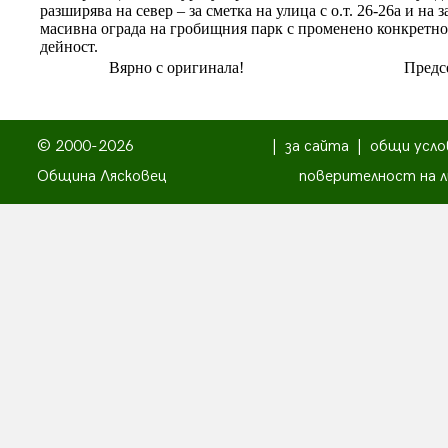
разширява на север – за сметка на улица с о.т. 26-26а и на 
масивна ограда на гробищния парк с променено конкретно
дейност.
Вярно с оригинала!
Предсе
© 2000-2026
|
за сайта
|
общи усло
Община Лясковец
поверителност на л