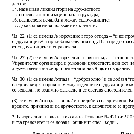
делата;
14. назначава ликвидатори на дружеството;
15. определя организационната структура;
16. разпределя печалбата между съдружниците;
17. дава съгласие за ползване на кредити.
Чл. 22. (1) се изменя /в изречение второ отпада – “и контро
съдружниците/ и придобива следния вид: Извънредно засед
от съдружниците и управителя.
Чл. 27. (2) се изменя /в изречение първо отпада – “стопанс
Управителят организира и ръководи цялостната дейност на
дружествения договор и решенията на Общото събрание.
Чл. 30. (1) се изменя /отпада – “доброволно” и се добавя “
следния вид: Споровете между отделните съдружници във 
се решават по взаимно съгласие и се съставя спогодителен
(3) се изменя /отпада – лична/ и придобива следния вид: 
вредите, причинени на дружеството, включително за проп
2. В изречение първо на точка 4 на Решение № 421 от 27.0
и “за градовете” и се добавя “общини” след “води”.
Вярно с оригинала!
Предсе