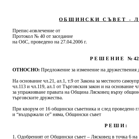
О Б Щ И Н С К И С Ъ В Е Т - Л 
Препис-извлечение от
Протокол № 40 от заседание
на ОбС, проведено на 27.04.2006 г.
Р Е Ш Е Н И Е № 42
ОТНОСНО:
Предложение за изменение на дружествени
На основание чл.21, ал.1, т.9 от Закона за местното самоу
чл.113 и чл.119, ал.1 от Търговския закон и на основание ч
за упражняване правата на Община Лясковец върху общинс
търговските дружества.
При кворум от 16 общински съветника и след проведено гла
и “въздържали се” няма, Общински съвет
Р Е Ш И :
1. Одобреният от Общински съвет – Лясковец в точка 6 на 