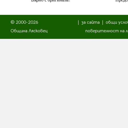
© 2000-2026
|
за сайта
|
общи усло
Община Лясковец
поверителност на л