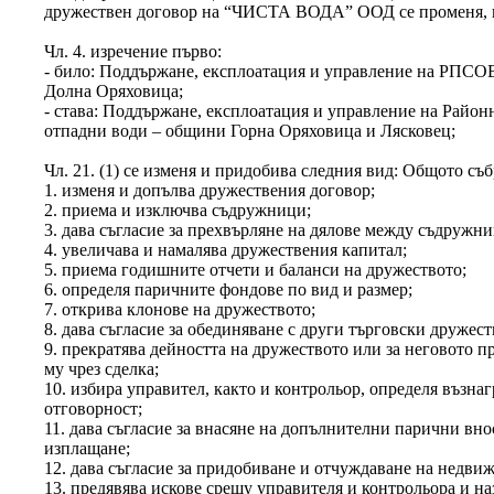
дружествен договор на “ЧИСТА ВОДА” ООД се променя, к
Чл. 4. изречение първо:
- било: Поддържане, експлоатация и управление на РПСОВ
Долна Оряховица;
- става: Поддържане, експлоатация и управление на Район
отпадни води – общини Горна Оряховица и Лясковец;
Чл. 21. (1) се изменя и придобива следния вид: Общото съ
1. изменя и допълва дружествения договор;
2. приема и изключва съдружници;
3. дава съгласие за прехвърляне на дялове между съдружн
4. увеличава и намалява дружествения капитал;
5. приема годишните отчети и баланси на дружеството;
6. определя паричните фондове по вид и размер;
7. открива клонове на дружеството;
8. дава съгласие за обединяване с други търговски дружес
9. прекратява дейността на дружеството или за неговото п
му чрез сделка;
10. избира управител, както и контрольор, определя възна
отговорност;
11. дава съгласие за внасяне на допълнителни парични вно
изплащане;
12. дава съгласие за придобиване и отчуждаване на недви
13. предявява искове срещу управителя и контрольора и на