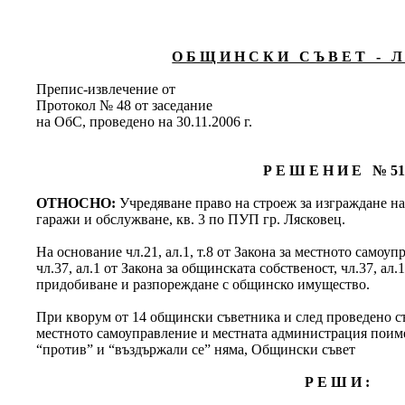
О Б Щ И Н С К И С Ъ В Е Т - Л 
Препис-извлечение от
Протокол № 48 от заседание
на ОбС, проведено на 30.11.2006 г.
Р Е Ш Е Н И Е № 51
ОТНОСНО:
Учредяване право на строеж за изграждане н
гаражи и обслужване, кв. 3 по ПУП гр. Лясковец.
На основание чл.21, ал.1, т.8 от Закона за местното самоу
чл.37, ал.1 от Закона за общинската собственост, чл.37, ал.
придобиване и разпореждане с общинско имущество.
При кворум от 14 общински съветника и след проведено съг
местното самоуправление и местната администрация поимен
“против” и “въздържали се” няма, Общински съвет
Р Е Ш И :