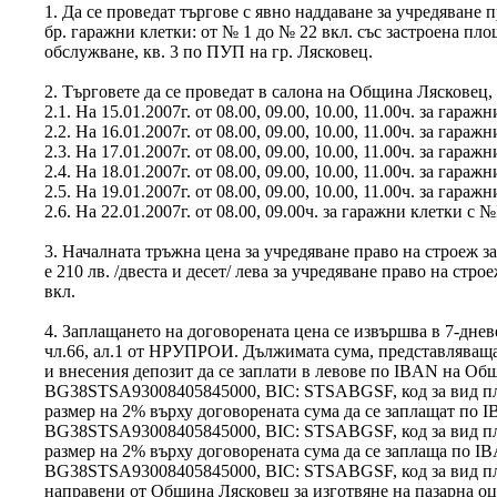
1. Да се проведат търгове с явно наддаване за учредяване 
бр. гаражни клетки: от № 1 до № 22 вкл. със застроена пл
обслужване, кв. 3 по ПУП на гр. Лясковец.
2. Търговете да се проведат в салона на Община Лясковец, 
2.1. На 15.01.2007г. от 08.00, 09.00, 10.00, 11.00ч. за гараж
2.2. На 16.01.2007г. от 08.00, 09.00, 10.00, 11.00ч. за гараж
2.3. На 17.01.2007г. от 08.00, 09.00, 10.00, 11.00ч. за гараж
2.4. На 18.01.2007г. от 08.00, 09.00, 10.00, 11.00ч. за гараж
2.5. На 19.01.2007г. от 08.00, 09.00, 10.00, 11.00ч. за гараж
2.6. На 22.01.2007г. от 08.00, 09.00ч. за гаражни клетки с 
3. Началната тръжна цена за учредяване право на строеж з
е 210 лв. /двеста и десет/ лева за учредяване право на стр
вкл.
4. Заплащането на договорената цена се извършва в 7-днев
чл.66, ал.1 от НРУПРОИ. Дължимата сума, представляваща
и внесения депозит да се заплати в левове по IBAN на Об
BG38STSA93008405845000, BIC: STSABGSF, код за вид пл
размер на 2% върху договорената сума да се заплащат по
BG38STSA93008405845000, BIC: STSABGSF, код за вид пл
размер на 2% върху договорената сума да се заплаща по 
BG38STSA93008405845000, BIC: STSABGSF, код за вид пла
направени от Община Лясковец за изготвяне на пазарна оце