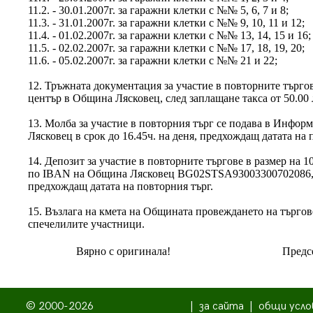
11.2. - 30.01.2007г. за гаражни клетки с №№ 5, 6, 7 и 8;
11.3. - 31.01.2007г. за гаражни клетки с №№ 9, 10, 11 и 12;
11.4. - 01.02.2007г. за гаражни клетки с №№ 13, 14, 15 и 16;
11.5. - 02.02.2007г. за гаражни клетки с №№ 17, 18, 19, 20;
11.6. - 05.02.2007г. за гаражни клетки с №№ 21 и 22;
12. Тръжната документация за участие в повторните търг
център в Община Лясковец, след заплащане такса от 50.00 лв
13. Молба за участие в повторния търг се подава в Инфо
Лясковец в срок до 16.45ч. на деня, предхождащ датата на 
14. Депозит за участие в повторните търгове в размер на 1
по IBAN на Община Лясковец BG02STSA93003300702086, 
предхождащ датата на повторния търг.
15. Възлага на кмета на Общината провеждането на търгов
спечелилите участници.
Вярно с оригинала!
Предсе
© 2000-2026
|
за сайта
|
общи усло