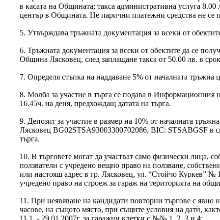
в касата на Общината; такса административна услуга 8.00
център в Общината. Не парични платежни средства не се 
5. Утвърждава тръжната документация за всеки от обектит
6. Тръжната документация за всеки от обектите да се пол
Община Лясковец, след заплащане такса от 50.00 лв. в срок д
7. Определя стъпка на наддаване 5% от началната тръжна ц
8. Молба за участие в търга се подава в Информационния 
16.45ч. на деня, предхождащ датата на търга.
9. Депозит за участие в размер на 10% от началната тръж
Лясковец BG02STSA93003300702086, BIC: STSABGSF в сро
търга.
10. В търговете могат да участват само физически лица, 
ползватели с учредено вещно право на ползване, собствен
или настоящ адрес в гр. Лясковец, ул. “Стойчо Куркев” № 1
учредено право на строеж за гараж на територията на общ
11. При неявяване на кандидати повторни търгове с явно н
часове, на същото място, при същите условия на дати, какт
11.1. - 29.01.2007г. за гаражни клетки с №№ 1, 2, 3 и 4;