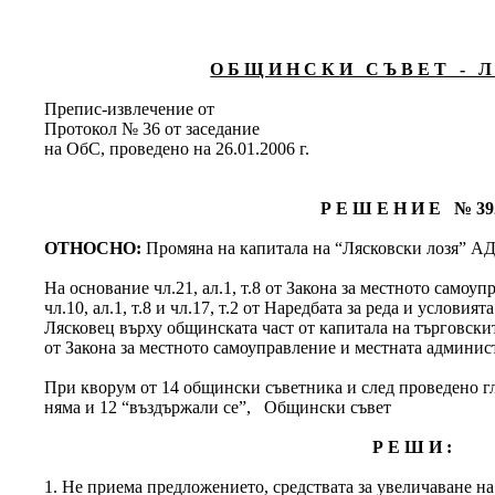
О Б Щ И Н С К И С Ъ В Е Т - Л 
Препис-извлечение от
Протокол № 36 от заседание
на ОбС, проведено на 26.01.2006 г.
Р Е Ш Е Н И Е № 39
ОТНОСНО:
Промяна на капитала на “Лясковски лозя” АД
На основание чл.21, ал.1, т.8 от Закона за местното самоу
чл.10, ал.1, т.8 и чл.17, т.2 от Наредбата за реда и услови
Лясковец върху общинската част от капитала на търговските
от Закона за местното самоуправление и местната админис
При кворум от 14 общински съветника и след проведено гла
няма и 12 “въздържали се”, Общински съвет
Р Е Ш И :
1. Не приема предложението, средствата за увеличаване н