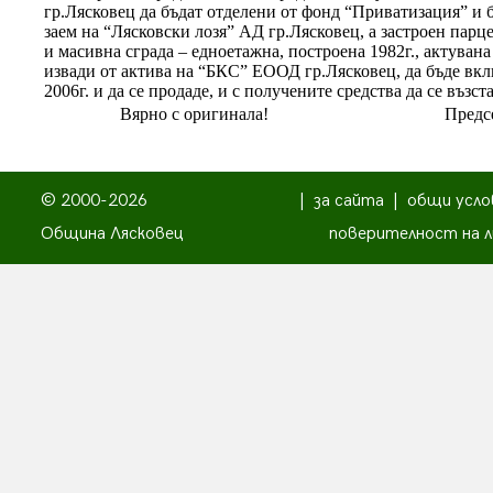
гр.Лясковец да бъдат отделени от фонд “Приватизация” и 
заем на “Лясковски лозя” АД гр.Лясковец, а застроен парц
и масивна сграда – едноетажна, построена 1982г., актувана
извади от актива на “БКС” ЕООД гр.Лясковец, да бъде вкл
2006г. и да се продаде, и с получените средства да се въз
Вярно с оригинала!
Предсе
© 2000-2026
|
за сайта
|
общи усло
Община Лясковец
поверителност на л