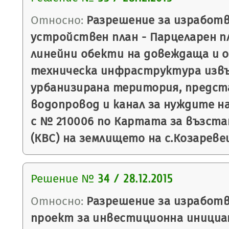
Относно:
Разрешение за изработв
устройствен план - Парцеларен пл
линейни обекти на довеждаща и
техническа инфраструктура извъ
урбанизирана територия, предс
водопровод и канал за нуждите н
с № 210006 по Картата за възст
(КВС) на землището на с.Козареве
Решение №
34 / 28.12.2015
Относно:
Разрешение за изработв
проект за инвестиционна инициа