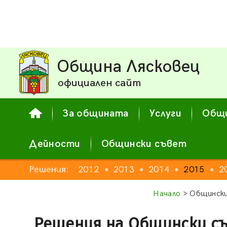
Община Лясковец
официален сайт
За общината
Услуги
Общи
Дейности
Общински съвет
2010
Решения:
2011
2012
2013
2014
2015
2
●
●
●
●
●
●
●
Начало
> Общински
Решения на Общински с