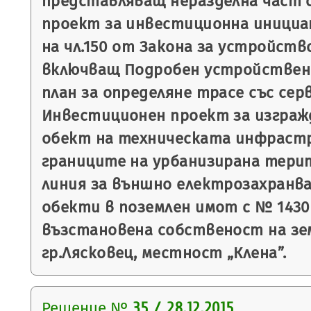
представляващ неразделна част 
проект за инвестиционна инициа
на чл.150 от Закона за устройст
включващ Подробен устройствен 
план за определяне трасе със се
Инвестиционен проект за изграж
обект на техническата инфраст
границите на урбанизирана терит
линия за външно електрозахранван
обекти в поземлен имот с № 1430
възстановена собственост на з
гр.Лясковец, местност „Клена”.
Решение №
35 / 28.12.2015