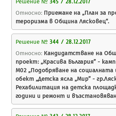
Решение №
345 / 28.12.2017
Относно:
Приемане на „План за п
тероризма в Община Лясковец“.
Решение №
344 / 28.12.2017
Относно:
Кандидатстване на Общ
проект: „Красива България” - кампа
М02 „Подобряване на социалната
обект „Детска ясла „Мир” - гр.Ляс
Рехабилитация на детска площадк
години и ремонт и възстановяване