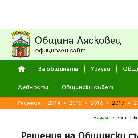
Община Лясковец
официален сайт
За общината
Услуги
Общи
Дейности
Общински съвет
2012
Решения:
2013
2014
2015
2016
2017
2
●
●
●
●
●
●
●
Начало
> Общински
Решения на Общински с