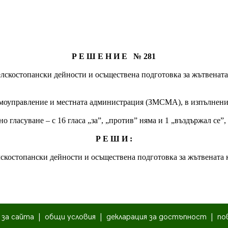
Р Е Ш Е Н И Е № 281
скостопански дейности и осъществена подготовка за жътвената к
 самоуправление и местната администрация (ЗМСМА), в изпълнение
 гласуване – с 16 гласа „за”, „против” няма и 1 „въздържал се”
Р Е Ш И :
костопански дейности и осъществена подготовка за жътвената ка
|
за сайта
|
общи условия
|
декларация за достъпност
|
по