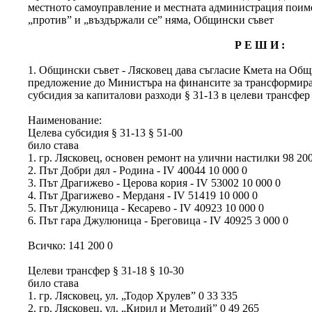
местното самоуправление и местната администрация поимен
„против” и „въздържали се” няма, Общински съвет
Р Е Ш И :
1. Общински съвет - Лясковец дава съгласие Кмета на Об
предложение до Министъра на финансите за трансформиран
субсидия за капиталови разходи § 31-13 в целеви трансфер 
Наименование:
Целева субсидия § 31-13 § 51-00
било става
1. гр. Лясковец, основен ремонт на улични настилки 98 200
2. Път Добри дял - Родина - ІV 40044 10 000 0
3. Път Драгижево - Церова кория - ІV 53002 10 000 0
4. Път Драгижево - Мерданя - ІV 51419 10 000 0
5. Път Джулюница - Кесарево - ІV 40923 10 000 0
6. Път гара Джулюница - Бреговица - ІV 40925 3 000 0
Всичко: 141 200 0
Целеви трансфер § 31-18 § 10-30
било става
1. гр. Лясковец, ул. „Тодор Хрулев” 0 33 335
2. гр. Лясковец, ул. „Кирил и Методий” 0 49 265