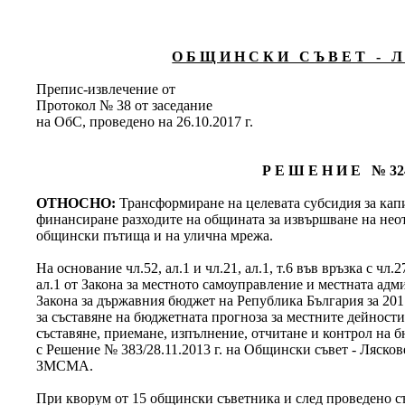
О Б Щ И Н С К И С Ъ В Е Т - Л 
Препис-извлечение от
Протокол № 38 от заседание
на ОбС, проведено на 26.10.2017 г.
Р Е Ш Е Н И Е № 32
ОТНОСНО:
Трансформиране на целевата субсидия за кап
финансиране разходите на общината за извършване на не
общински пътища и на улична мрежа.
На основание чл.52, ал.1 и чл.21, ал.1, т.6 във връзка с чл.2
ал.1 от Закона за местното самоуправление и местната ад
Закона за държавния бюджет на Република България за 2017
за съставяне на бюджетната прогноза за местните дейности
съставяне, приемане, изпълнение, отчитане и контрол на 
с Решение № 383/28.11.2013 г. на Общински съвет - Лясковец
ЗМСМА.
При кворум от 15 общински съветника и след проведено съг