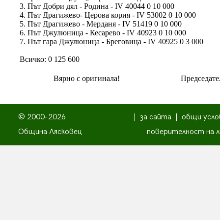
3. Път Добри дял - Родина - ІV 40044 0 10 000
4. Път Драгижево- Церова кория - ІV 53002 0 10 000
5. Път Драгижево - Мерданя - ІV 51419 0 10 000
6. Път Джулюница - Кесарево - ІV 40923 0 10 000
7. Път гара Джулюница - Бреговица - ІV 40925 0 3 000
Всичко: 0 125 600
Вярно с оригинала!
Председате
© 2000-2026
|
за сайта
|
общи усло
Община Лясковец
поверителност на л