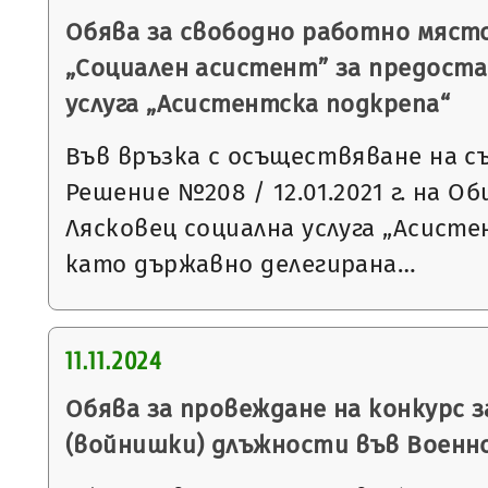
Обява за свободно работно мяст
„Социален асистент” за предоста
услуга „Асистентска подкрепа“
Във връзка с осъществяване на с
Решение №208 / 12.01.2021 г. на 
Лясковец социална услуга „Асист
като държавно делегирана…
11.11.2024
Обява за провеждане на конкурс 
(войнишки) длъжности във Военн