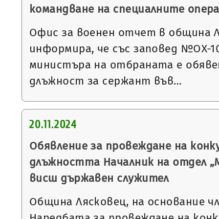
командване на специалните опер
Офис за военен отчет в община 
информира, че със заповед №ОХ-1078
министъра на отбраната е обявен
длъжност за сержант във…
20.11.2024
Обявление за провеждане на конку
длъжността Началник на отдел „
висш държавен служител
Община Лясковец, на основание чл. 1
Наредбата за провеждане на конк