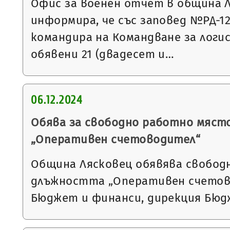
Офис за военен отчет в община 
информира, че със заповед №РД-1297
командира на Командване за логи
обявени 21 (двадесет и…
06.12.2024
Обява за свободно работно мяст
„Оперативен счетоводител“
Община Лясковец обявява свобод
длъжността „Оперативен счетов
Бюджет и финанси, дирекция Бюд