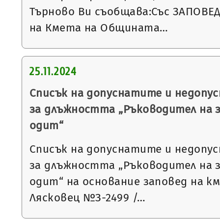
Търново Ви съобщава:Със ЗАПОВЕД №
на Кмета на Общината…
25.11.2024
Списък на допуснатите и недопу
за длъжността „Ръководител на 
одит“
Списък на допуснатите и недопу
за длъжността „Ръководител на 
одит“ на основание заповед на к
Лясковец №З-2499 /…