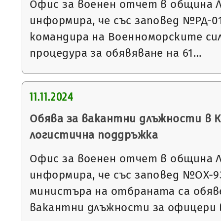
Офис за военен отчет в община 
информира, че със заповед №РД-01-4
командира на Военноморските си
процедура за обявяване на 61…
11.11.2024
Обява за вакантни длъжности в 
логистична поддръжка
Офис за военен отчет в община 
информира, че със заповед №ОХ-932 
министъра на отбраната са обяве
вакантни длъжности за офицери