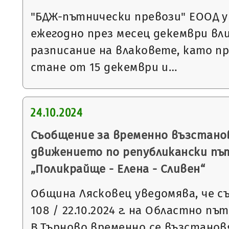
"БДЖ-пътнически превози" ЕООД у
ежегодно през месец декември вли
разписание на влаковете, като пр
стане от 15 декември и…
24.10.2024
Съобщение за временно възстано
движението по републикански път
„Поликрайще - Елена - Сливен“
Община Лясковец уведомява, че съ
108 / 22.10.2024 г. на Областно пъ
В.Търново временно се възстано