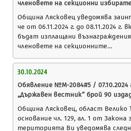
членовете на секционни избират
Община Лясковец уведомява заин
че от 06.11.2024 г. до 08.11.2024 г
бъдат изплащани възнаграждения
членовете на секционните…
30.10.2024
Обявление №М-2084#5 / 07.10.2024 
„Държавен вестник“ брой 90 издаден
Община Лясковец, област Велико 
основание чл. 129, ал. 1 от Закон
територията Ви уведомява след