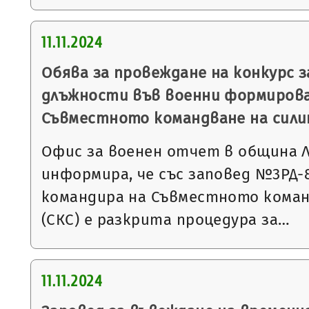
11.11.2024
Обява за провеждане на конкурс 
длъжности във военни формирова
Съвместното командване на сил
Офис за военен отчет в община 
информира, че със заповед №3РД-818
командира на Съвместното коман
(СКС) е разкрита процедура за…
11.11.2024