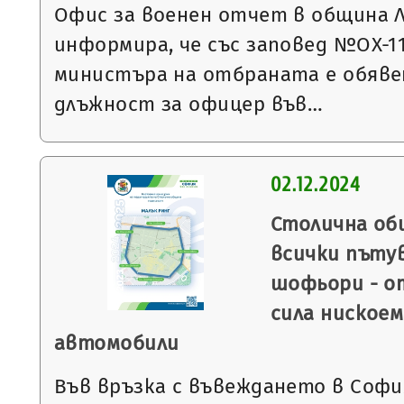
Офис за военен отчет в община 
информира, че със заповед №ОХ-1117
министъра на отбраната е обявен
длъжност за офицер във…
02.12.2024
Столична об
всички пъту
шофьори - от
сила ниское
автомобили
Във връзка с въвеждането в Софи