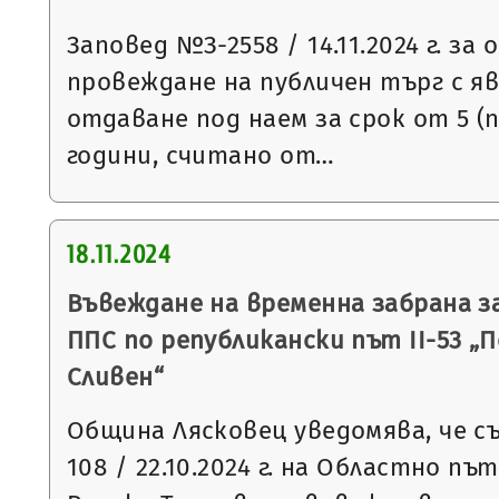
Заповед №З-2558 / 14.11.2024 г. за
провеждане на публичен търг с яв
отдаване под наем за срок от 5 (
години, считано от…
18.11.2024
Въвеждане на временна забрана з
ППС по републикански път ІІ-53 „П
Сливен“
Община Лясковец уведомява, че съ
108 / 22.10.2024 г. на Областно пъ