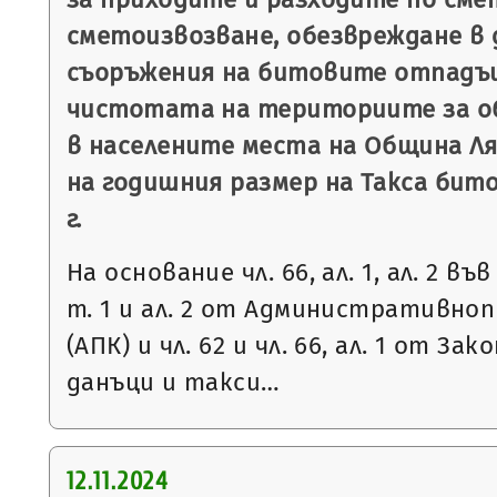
сметоизвозване, обезвреждане в 
съоръжения на битовите отпадъц
чистотата на териториите за о
в населените места на Община Ля
на годишния размер на Такса бит
г.
На основание чл. 66, ал. 1, ал. 2 във 
т. 1 и ал. 2 от Административно
(АПК) и чл. 62 и чл. 66, ал. 1 от З
данъци и такси…
12.11.2024