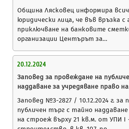
Община Лясковец информира всич
юридически лица, че във връзка 
приключване на банковите смет
организации Центърът за…
20.12.2024
Заповед за провеждане на публич
наддаване за учредяване право н
Заповед №З-2827 / 10.12.2024 г. за
публичен търг с тайно наддаване
на строеж върху 21 кв.м. от УПИ І
строителство, в кв. 107, по…