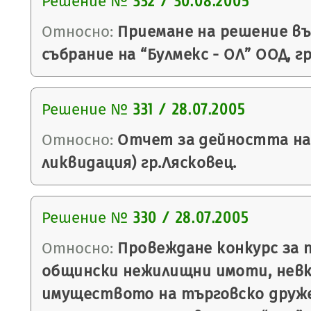
Решение №
332 / 30.08.2005
Относно:
Приемане на решение въ
събрание на “Булмекс - ОЛ” ООД, г
Решение №
331 / 28.07.2005
Относно:
Отчет за дейността на 
ликвидация) гр.Лясковец.
Решение №
330 / 28.07.2005
Относно:
Провеждане конкурс за 
общински нежилищни имоти, невк
имуществото на търговско друж