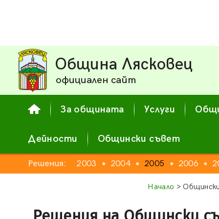
Община Лясковец
официален сайт
За общината
Услуги
Общи
Дейности
Общински съвет
Решения:
2003
2004
2005
2006
2
●
●
●
●
Начало
> Общински
Решения на Общински с