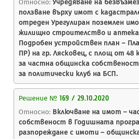
Относно:
Учредяване на безвъзмез
ползване върху имот с кадастрале
отреден Урегулиран поземлен имот
жилищно строителство и аптека, 
Подробен устройствен план – План
ПР) на гр. Лясковец, с площ от 48 к
за частна общинска собственост №
за политически клуб на БСП.
Решение №
169 / 29.10.2020
Относно:
Включване на имот – ча
собственост в Годишната програ
разпореждане с имоти – общинск