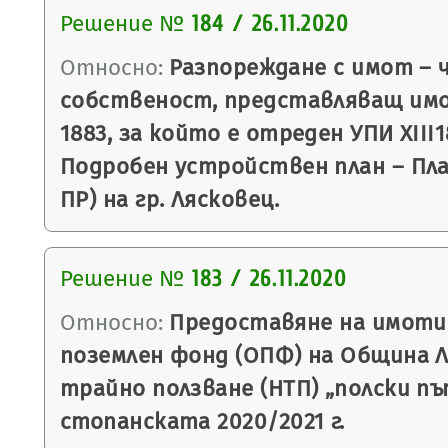
Решение №
184 / 26.11.2020
Относно:
Разпореждане с имот – 
собственост, представляващ им
1883, за който е отреден УПИ XIII18
Подробен устройствен план – План
ПР) на гр. Лясковец.
Решение №
183 / 26.11.2020
Относно:
Предоставяне на имоти
поземлен фонд (ОПФ) на Община Ля
трайно ползване (НТП) „полски пъ
стопанската 2020/2021 г.