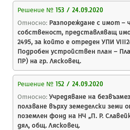
Решение №
153 / 24.09.2020
Относно:
Разпореждане с имот – 
собственост, представляващ им
2495, за който е отреден УПИ VIII24
Подробен устройствен план – План
ПР) на гр. Лясковец.
Решение №
152 / 24.09.2020
Относно:
Учредяване на безвъзмез
ползване върху земеделски земи 
поземлен фонд на НЧ „П. Р. Славейк
дял, общ. Лясковец.