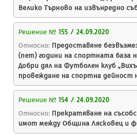
Велико Търново на извънредно съ
Решение №
155 / 24.09.2020
Относно:
Предоставяне безвъзмез
(пет) години на спортната база н
Добри дял на Футболен клуб „Вихър
провеждане на спортна дейност н
Решение №
154 / 24.09.2020
Относно:
Прекратяване на съсоб
имот между Община Лясковец и фи