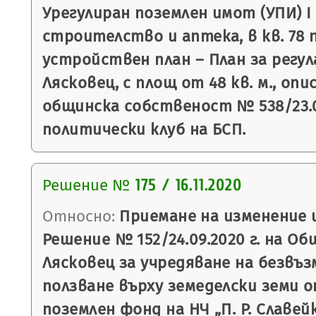
Урегулиран поземлен имот (УПИ) I
строителство и аптека, в кв. 78 
устройствен план – План за регула
Лясковец, с площ от 48 кв. м., оп
общинска собственост № 538/23.08
политически клуб на БСП.
Решение №
175 / 16.11.2020
Относно:
Приемане на изменение 
Решение № 152/24.09.2020 г. на О
Лясковец за учредяване на безвъз
ползване върху земеделски земи 
поземлен фонд на НЧ „П. Р. Славейк