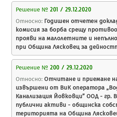
Решение №
201 / 29.12.2020
Относно:
Годишен отчетен докла
комисия за борба срещу против
прояви на малолетните и непълн
при Община Лясковец за дейностт
Решение №
200 / 29.12.2020
Относно:
Отчитане и приемане н
извършени от ВиК оператора „Во
Канализация Йовковци” ООД - гр. 
публични активи - общинска соб
територията на Община Лясковец 