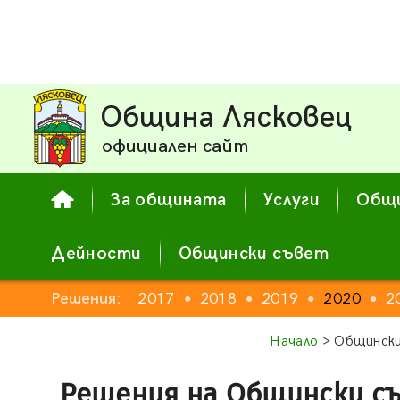
Община Лясковец
официален сайт
За общината
Услуги
Общи
Дейности
Общински съвет
2015
Решения:
2016
2017
2018
2019
2020
2
●
●
●
●
●
●
●
Начало
> Общински
Решения на Общински с