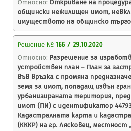
Относно:
Откриване на процедура
общински нежилищен имот, невкл
имуществото на общинско търго
Решение №
166 / 29.10.2020
Относно:
Разрешение за изработв
устройствен план – План за застр
във връзка с промяна предназнач
земя за имот, попадащ извън гра
урбанизираната територия, пре
имот (ПИ) с идентификатор 44793.
Кадастралната карта и кадастр
(КККР) на гр. Лясковец, местност 