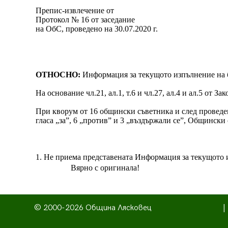
Препис-извлечение от
Протокол № 16 от заседание
на ОбС, проведено на 30.07.2020 г.
ОТНОСНО:
Информация за текущото изпълнение на 
На основание чл.21, ал.1, т.6 и чл.27, ал.4 и ал.5 от 
При кворум от 16 общински съветника и след проведен
гласа „за”, 6 „против” и 3 „въздържали се”, Общински
1. Не приема представената Информация за текущото 
Вярно с оригинала!
© 2000-2026 Община Лясковец