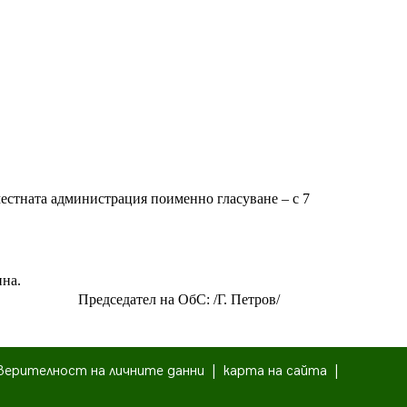
местната администрация поименно гласуване – с 7
ина.
Председател на ОбС: /Г. Петров/
верителност на личните данни
|
карта на сайта
|