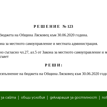
Р Е Ш Е Н И Е № 123
бюджета на Община Лясковец към 30.06.2020 година.
Закона за местното самоуправление и местната администрация.
о съгласно чл.27, ал.5 от Закона за местното самоуправление и 
 съвет
Р Е Ш И :
изпълнение на бюджета на Община Лясковец към 30.06.2020 год
|
за сайта
|
общи условия
|
декларация за достъпност
|
по