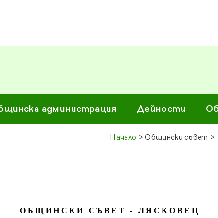
бщинска администрация
Дейности
Об
Начало
> Общински съвет >
О Б Щ И Н С К И С Ъ В Е Т - Л Я С К О В Е Ц