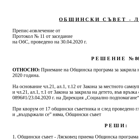
О Б Щ И Н С К И С Ъ В Е Т - Л 
Препис-извлечение от
Протокол № 11 от заседание
на ОбС, проведено на 30.04.2020 г.
Р Е Ш Е Н И Е № 8
ОТНОСНО:
Приемане на Общинска програма за закрила 
2020 година.
На основание чл.21, ал.1, т.12 от Закона за местното сам
и чл.21, ал.1, т.1 от Закона за закрила на детето, във връз
0896#1/23.04.2020 г. на Дирекция „Социално подпомагане“
При кворум от 17 общински съветника и след проведено гла
и „въздържали се” няма, Общински съвет
Р Е Ш И :
1. Общински съвет - Лясковец приема Общинска програма 