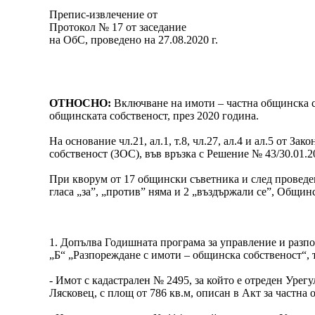
Препис-извлечение от
Протокол № 17 от заседание
на ОбС, проведено на 27.08.2020 г.
ОТНОСНО:
Включване на имоти – частна общинска с
общинската собственост, през 2020 година.
На основание чл.21, ал.1, т.8, чл.27, ал.4 и ал.5 от З
собственост (ЗОС), във връзка с Решение № 43/30.01.2
При кворум от 17 общински съветника и след проведен
гласа „за”, „против” няма и 2 „въздържали се”, Общин
1. Допълва Годишната програма за управление и разпор
„Б“ „Разпореждане с имоти – общинска собственост“, 
- Имот с кадастрален № 2495, за който е отреден Урег
Лясковец, с площ от 786 кв.м, описан в Акт за частна 