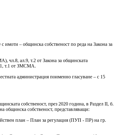
с имоти – общинска собственост по реда на Закона за
), чл.8, ал.9, т.2 от Закона за общинската
.1, т.1 от ЗМСМА.
местната администрация поименно гласуване – с 15
нската собственост, през 2020 година, в Раздел II, б.
тна общинска собственост, представляващи:
йствен план – План за регулация (ПУП - ПР) на гр.