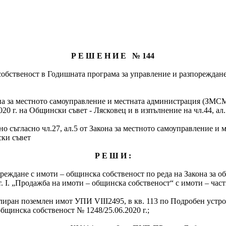
Р Е Ш Е Н И Е № 144
обственост в Годишната програма за управление и разпореждане 
акона за местното самоуправление и местната администрация (ЗМСМА
020 г. на Общински съвет - Лясковец и в изпълнение на чл.44, ал
о съгласно чл.27, ал.5 от Закона за местното самоуправление и 
ски съвет
Р Е Ш И :
еждане с имоти – общинска собственост по реда на Закона за общи
т. І. „Продажба на имоти – общинска собственост“ с имоти – час
улиран поземлен имот УПИ VIII2495, в кв. 113 по Подробен устро
общинска собственост № 1248/25.06.2020 г.;