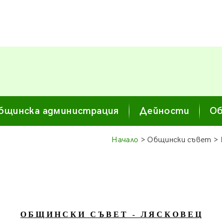
бщинска администрация
Дейности
Об
Начало
> Общински съвет >
О Б Щ И Н С К И С Ъ В Е Т - Л Я С К О В Е Ц