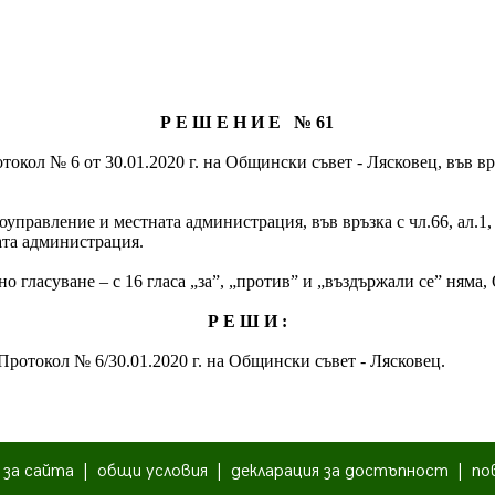
Р Е Ш Е Н И Е № 61
кол № 6 от 30.01.2020 г. на Общински съвет - Лясковец, във вр
моуправление и местната администрация, във връзка с чл.66, ал.1, 
ата администрация.
о гласуване – с 16 гласа „за”, „против” и „въздържали се” няма
Р Е Ш И :
 Протокол № 6/30.01.2020 г. на Общински съвет - Лясковец.
|
за сайта
|
общи условия
|
декларация за достъпност
|
по