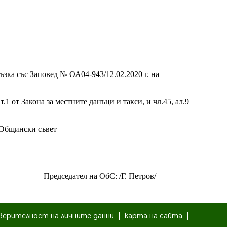
ъзка със Заповед № ОА04-943/12.02.2020 г. на
т.1 от Закона за местните данъци и такси, и чл.45, ал.9
, Общински съвет
Председател на ОбС: /Г. Петров/
верителност на личните данни
|
карта на сайта
|