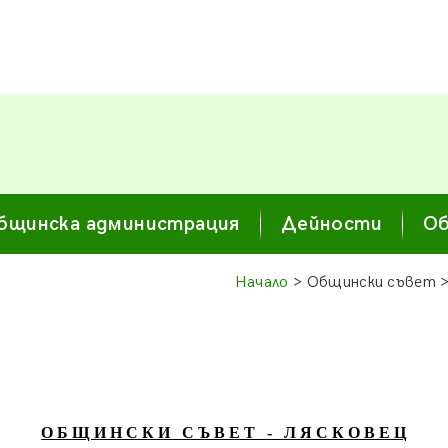
бщинска администрация
Дейности
Об
Начало
> Общински съвет 
О Б Щ И Н С К И С Ъ В Е Т - Л Я С К О В Е Ц