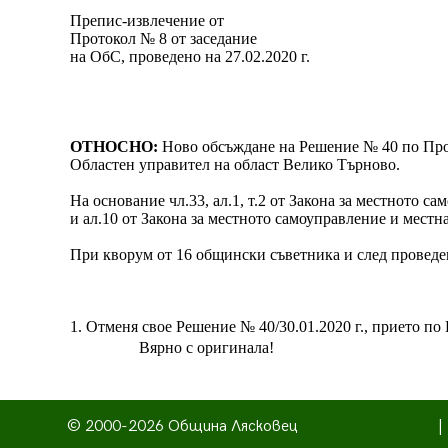
Препис-извлечение от
Протокол № 8 от заседание
на ОбС, проведено на 27.02.2020 г.
ОТНОСНО:
Ново обсъждане на Решение № 40 по Прото
Областен управител на област Велико Търново.
На основание чл.33, ал.1, т.2 от Закона за местното са
и ал.10 от Закона за местното самоуправление и местн
При кворум от 16 общински съветника и след проведен
1. Отменя свое Решение № 40/30.01.2020 г., прието по
Вярно с оригинала!
© 2000-2026 Община Лясковец