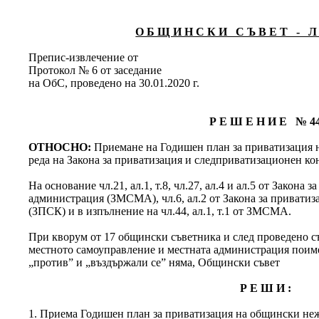
О Б Щ И Н С К И С Ъ В Е Т - Л 
Препис-извлечение от
Протокол № 6 от заседание
на ОбС, проведено на 30.01.2020 г.
Р Е Ш Е Н И Е № 4
ОТНОСНО:
Приемане на Годишен план за приватизация н
реда на Закона за приватизация и следприватизационен кон
На основание чл.21, ал.1, т.8, чл.27, ал.4 и ал.5 от Закона
администрация (ЗМСМА), чл.6, ал.2 от Закона за привати
(ЗПСК) и в изпълнение на чл.44, ал.1, т.1 от ЗМСМА.
При кворум от 17 общински съветника и след проведено съг
местното самоуправление и местната администрация поимен
„против” и „въздържали се” няма, Общински съвет
Р Е Ш И :
1. Приема Годишен план за приватизация на общински н