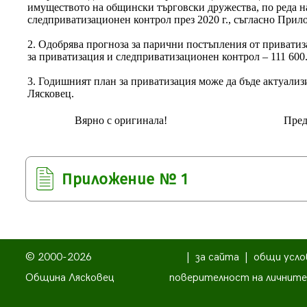
имуществото на общински търговски дружества, по реда на
следприватизационен контрол през 2020 г., съгласно Прил
2. Одобрява прогноза за парични постъпления от приватизац
за приватизация и следприватизационен контрол – 111 600.
3. Годишният план за приватизация може да бъде актуализ
Лясковец.
Вярно с оригинала!
Пред
Приложение № 1
© 2000-2026
|
за сайта
|
общи усло
Община Лясковец
поверителност на личните