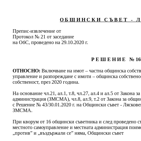
О Б Щ И Н С К И С Ъ В Е Т - Л 
Препис-извлечение от
Протокол № 21 от заседание
на ОбС, проведено на 29.10.2020 г.
Р Е Ш Е Н И Е № 16
ОТНОСНО:
Включване на имот – частна общинска собств
управление и разпореждане с имоти – общинска собственос
собственост, през 2020 година.
На основание чл.21, ал.1, т.8, чл.27, ал.4 и ал.5 от Закона
администрация (ЗМСМА), чл.8, ал.9, т.2 от Закона за общи
с Решение № 43/30.01.2020 г. на Общински съвет - Лясковец 
ЗМСМА.
При кворум от 16 общински съветника и след проведено съг
местното самоуправление и местната администрация поимен
„против” и „въздържали се” няма, Общински съвет