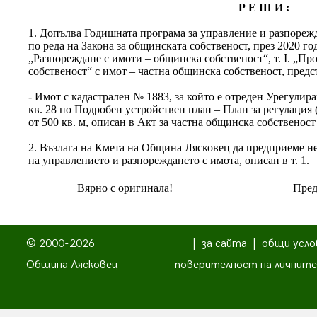
Р Е Ш И :
1. Допълва Годишната програма за управление и разпореж
по реда на Закона за общинската собственост, през 2020 годи
„Разпореждане с имоти – общинска собственост“, т. І. „П
собственост“ с имот – частна общинска собственост, предс
- Имот с кадастрален № 1883, за който е отреден Урегулир
кв. 28 по Подробен устройствен план – План за регулация 
от 500 кв. м, описан в Акт за частна общинска собственост
2. Възлага на Кмета на Община Лясковец да предприеме н
на управлението и разпореждането с имота, описан в т. 1.
Вярно с оригинала!
Пред
© 2000-2026
|
за сайта
|
общи усло
Община Лясковец
поверителност на личните