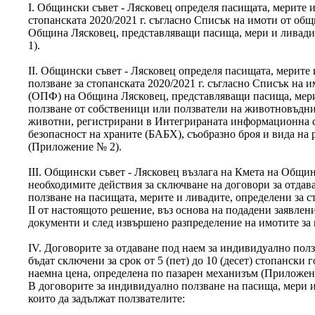
I. Общински съвет - Лясковец определя пасищата, мерите и
стопанската 2020/2021 г. съгласно Списък на имоти от о
Община Лясковец, представляващи пасища, мери и ливад
1).
ІІ. Общински съвет - Лясковец определя пасищата, мерите
ползване за стопанската 2020/2021 г. съгласно Списък на
(ОПФ) на Община Лясковец, представляващи пасища, мери
ползване от собственици или ползватели на животновъдн
животни, регистрирани в Интегрираната информационна с
безопасност на храните (БАБХ), съобразно броя и вида на
(Приложение № 2).
ІІІ. Общински съвет - Лясковец възлага на Кмета на Общи
необходимите действия за сключване на договори за отдав
ползване на пасищата, мерите и ливадите, определени за ст
ІІ от настоящото решение, въз основа на подадени заявле
документи и след извършено разпределение на имотите за 
ІV. Договорите за отдаване под наем за индивидуално пол
бъдат сключени за срок от 5 (пет) до 10 (десет) стопански г
наемна цена, определена по пазарен механизъм (Приложен
В договорите за индивидуално ползване на пасища, мери и
които да задължат ползвателите: