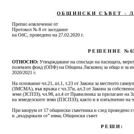
О Б Щ И Н С К И С Ъ В Е Т - Л 
Препис-извлечение от
Протокол № 8 от заседание
на ОбС, проведено на 27.02.2020 г.
Р Е Ш Е Н И Е № 6
ОТНОСНО:
Утвърждаване на списъци на пасищата, мери
поземлен фонд (ОПФ) на Община Лясковец за общо и за ин
2020/2021 г.
На основание чл.21, ал.1, т.23 от Закона за местното сам
(ЗМСМА), във връзка с чл.37и, ал.3 от Закона за собствено
земи (ЗСПЗЗ), чл.98, ал.4 от Правилника за прилагане на З
на земеделските земи (ПЗСПЗЗ), както и в изпълнение на ч
При кворум от 17 общински съветника и след проведено гла
и „въздържали се” няма, Общински съвет
Р Е Ш И :