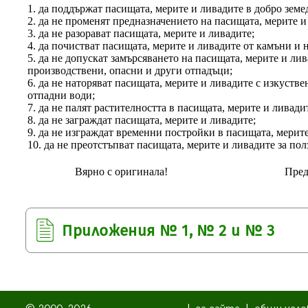
1. да поддържат пасищата, мерите и ливадите в добро земе
2. да не променят предназначението на пасищата, мерите и
3. да не разорават пасищата, мерите и ливадите;
4. да почистват пасищата, мерите и ливадите от камъни и 
5. да не допускат замърсяването на пасищата, мерите и лив
производствени, опасни и други отпадъци;
6. да не наторяват пасищата, мерите и ливадите с изкустве
отпадни води;
7. да не палят растителността в пасищата, мерите и ливади
8. да не заграждат пасищата, мерите и ливадите;
9. да не изграждат временни постройки в пасищата, мерите
10. да не преотстъпват пасищата, мерите и ливадите за пол
Вярно с оригинала!
Пред
Приложения № 1, № 2 и № 3