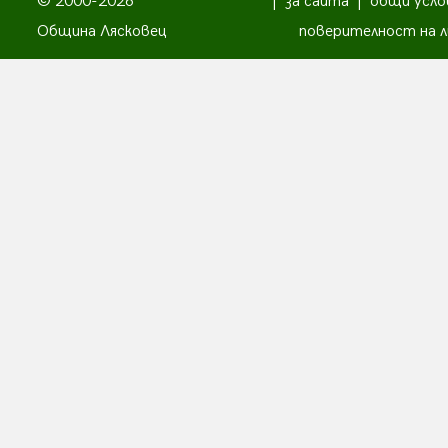
© 2000-2026
|
за сайта
|
общи усло
Община Лясковец
поверителност на л