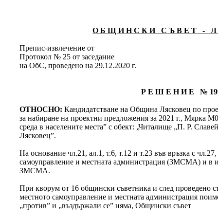
О Б Щ И Н С К И С Ъ В Е Т - Л 
Препис-извлечение от
Протокол № 25 от заседание
на ОбС, проведено на 29.12.2020 г.
Р Е Ш Е Н И Е № 19
ОТНОСНО:
Кандидатстване на Община Лясковец по прое
за набиране на проектни предложения за 2021 г., Мярка М
среда в населените места” с обект: „Читалище „П. Р. Славей
Лясковец”.
На основание чл.21, ал.1, т.6, т.12 и т.23 във връзка с чл.27
самоуправление и местната администрация (ЗМСМА) и в изп
ЗМСМА.
При кворум от 16 общински съветника и след проведено съг
местното самоуправление и местната администрация поимен
„против” и „въздържали се” няма, Общински съвет