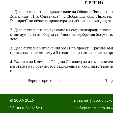
Р Е Ш И :
1. Дава съгласие за кандидатстване на Община Лясковец с
„Читалище „П. Р. Славейков“ - с. Добри дял, общ. Ляскове
България” по обявена процедура за набиране на кандидати 
2. Дава съгласие за осигуряване на съфинансираща вноска
минимум 52 % от общата стойност на одобрения бюджет на 
лева.
3. Дава съгласие изпълнения обект по проект „Красива Бъл
предназначение минимум 5 години след изпълнение на прое
4. Възлага на Кмета на Община Лясковец да извърши вси
изготвяне на проектното предложение и кандидатстване п
г.
Вярно с оригинала!
Пред
© 2000-2026
|
за сайта
|
общи усло
Община Лясковец
поверителност на л