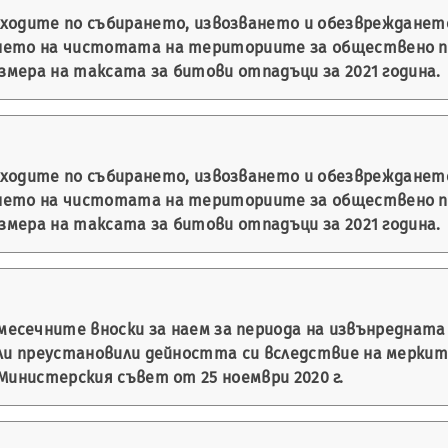
зходите по събирането, извозването и обезвреждането
нето на чистотата на териториите за обществено п
азмера на таксата за битови отпадъци за 2021 година.
зходите по събирането, извозването и обезвреждането
нето на чистотата на териториите за обществено п
азмера на таксата за битови отпадъци за 2021 година.
месечните вноски за наем за периода на извънреднат
или преустановили дейността си вследствие на меркит
Министерския съвет от 25 ноември 2020 г.