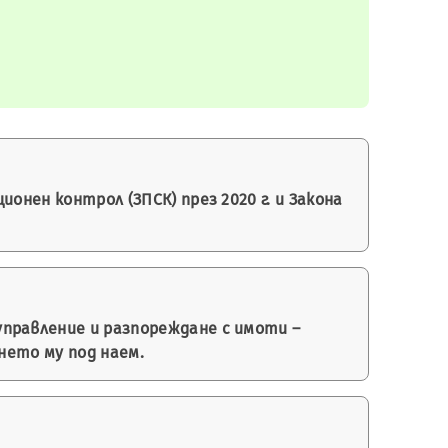
онен контрол (ЗПСК) през 2020 г. и Закона
правление и разпореждане с имоти –
нето му под наем.