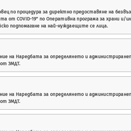
вец по процедура за директно предоставяне на безвъ
мията от COVID-19” по Оперативна програма за храни и/
йско подпомагане на най-нуждаещите се лица.
ение на Наредбата за определянето и администриране
 от ЗМДТ.
ение на Наредбата за определянето и администриране
 от ЗМДТ.