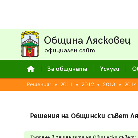
Община Лясковец
официален сайт
За общината
Услуги
О
008
2009
Решения:
2010
2011
2012
2013
2014
●
●
●
●
●
●
Решения на Общински съвет Ля
Търсене в решенията на Общински съвет: