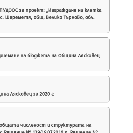
ПУДООС за проект: „Изграждане на клетка
. Шереметя, общ. Велико Търново, обл.
 приемане на бюджета на Община Лясковец
а Лясковец за 2020 г.
на общата численост и структурата на
ешение № 139/19.07.2016 г., Решение №