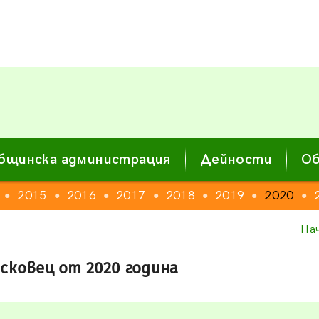
бщинска администрация
Дейности
Об
2015
2016
2017
2018
2019
2020
●
●
●
●
●
●
●
На
сковец от 2020 година