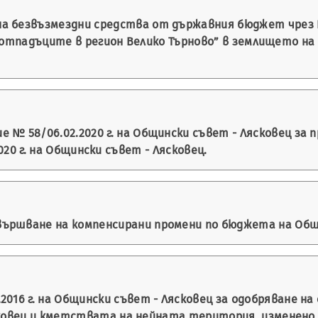
а безвъзмездни средства от държавния бюджет чрез 
 отпадъците в регион Велико Търново” в землището на с
 № 58/06.02.2020 г. на Общински съвет - Лясковец за
020 г. на Общински съвет - Лясковец.
ършване на компенсирани промени по бюджета на Общин
2016 г. на Общински съвет - Лясковец за одобряване 
вец и кметствата на нейната територия, изменено с Р