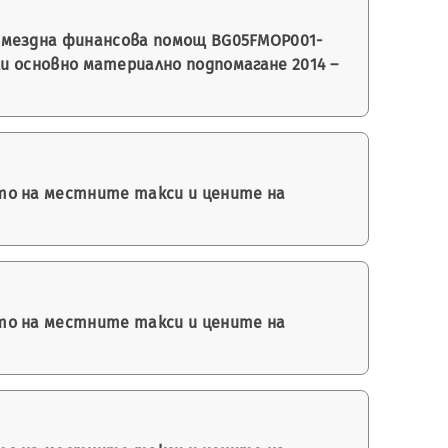
змездна финансова помощ BG05FMOP001-
или основно материално подпомагане 2014 –
то на местните такси и цените на
то на местните такси и цените на