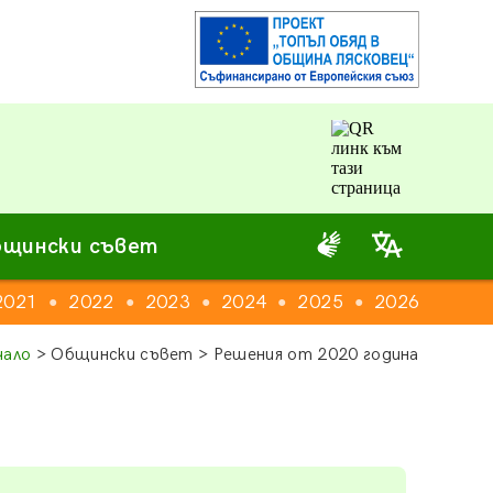
щински съвет
2021
2022
2023
2024
2025
2026
●
●
●
●
●
чало
> Общински съвет > Решения от 2020 година