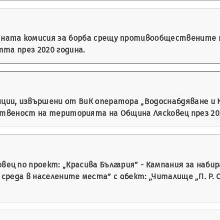
ната комисия за борба срещу противообществените 
та през 2020 година.
ии, извършени от ВиК оператора „Водоснабдяване и Ка
ственост на територията на Община Лясковец през 202
ц по проект: „Красива България” - Кампания за набира
еда в населените места” с обект: „Читалище „П. Р. Сла