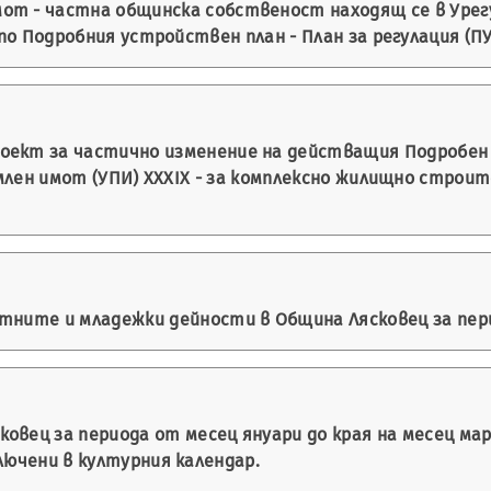
т - частна общинска собственост находящ се в Урегул
по Подробния устройствен план - План за регулация (ПУП
оект за частично изменение на действащия Подробен у
емлен имот (УПИ) XXXІX - за комплексно жилищно строит
ните и младежки дейности в Община Лясковец за периода 
овец за периода от месец януари до края на месец мар
лючени в културния календар.