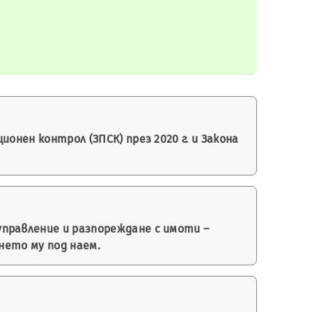
онен контрол (ЗПСК) през 2020 г. и Закона
правление и разпореждане с имоти –
нето му под наем.