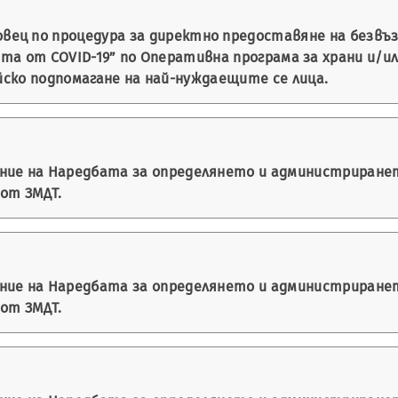
вец по процедура за директно предоставяне на безвъ
мията от COVID-19” по Оперативна програма за храни и/
йско подпомагане на най-нуждаещите се лица.
ение на Наредбата за определянето и администриране
 от ЗМДТ.
ение на Наредбата за определянето и администриране
 от ЗМДТ.