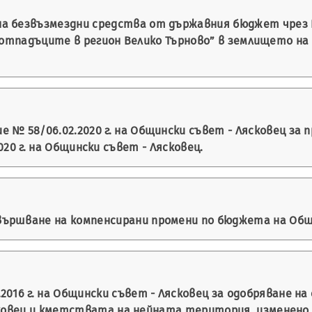
а безвъзмездни средства от държавния бюджет чрез 
 отпадъците в регион Велико Търново” в землището на с
 № 58/06.02.2020 г. на Общински съвет - Лясковец за
020 г. на Общински съвет - Лясковец.
ършване на компенсирани промени по бюджета на Общин
2016 г. на Общински съвет - Лясковец за одобряване 
вец и кметствата на нейната територия, изменено с Р