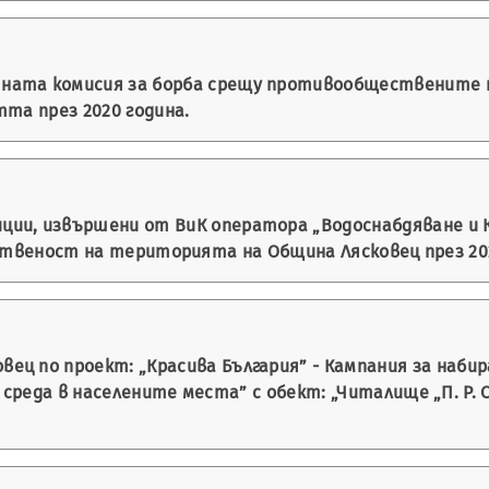
ната комисия за борба срещу противообществените 
та през 2020 година.
ии, извършени от ВиК оператора „Водоснабдяване и Ка
ственост на територията на Община Лясковец през 202
ц по проект: „Красива България” - Кампания за набира
еда в населените места” с обект: „Читалище „П. Р. Сла