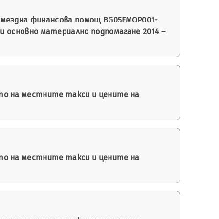
змездна финансова помощ BG05FMOP001-
или основно материално подпомагане 2014 –
то на местните такси и цените на
то на местните такси и цените на