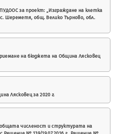
ПУДООС за проект: „Изграждане на клетка
. Шереметя, общ. Велико Търново, обл.
 приемане на бюджета на Община Лясковец
а Лясковец за 2020 г.
на общата численост и структурата на
ешение № 139/19.07.2016 г., Решение №