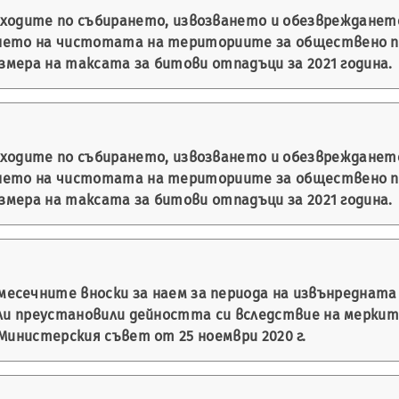
зходите по събирането, извозването и обезвреждането
нето на чистотата на териториите за обществено п
азмера на таксата за битови отпадъци за 2021 година.
зходите по събирането, извозването и обезвреждането
нето на чистотата на териториите за обществено п
азмера на таксата за битови отпадъци за 2021 година.
месечните вноски за наем за периода на извънреднат
или преустановили дейността си вследствие на меркит
Министерския съвет от 25 ноември 2020 г.