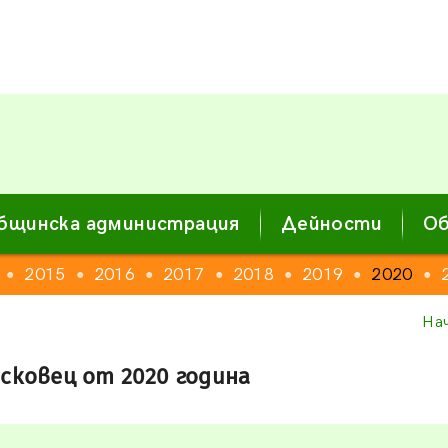
бщинска администрация
Дейности
Об
2015
2016
2017
2018
2019
2020
●
●
●
●
●
●
●
На
сковец от 2020 година