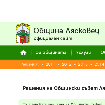
Община Лясковец
официален сайт
За общината
Услуги
О
008
2009
Решения:
2010
2011
2012
2013
2014
●
●
●
●
●
●
Решения на Общински съвет Ля
Търсене в решенията на Общински съвет: