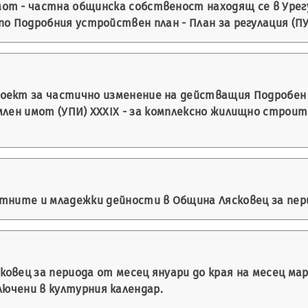
т - частна общинска собственост находящ се в Урегул
по Подробния устройствен план - План за регулация (ПУП
оект за частично изменение на действащия Подробен у
емлен имот (УПИ) XXXІX - за комплексно жилищно строит
ните и младежки дейности в Община Лясковец за периода 
овец за периода от месец януари до края на месец мар
лючени в културния календар.