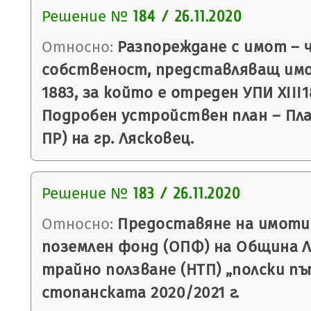
Решение №
184 / 26.11.2020
Относно:
Разпореждане с имот – 
собственост, представляващ им
1883, за който е отреден УПИ XIII18
Подробен устройствен план – План
ПР) на гр. Лясковец.
Решение №
183 / 26.11.2020
Относно:
Предоставяне на имоти
поземлен фонд (ОПФ) на Община Ля
трайно ползване (НТП) „полски пъ
стопанската 2020/2021 г.