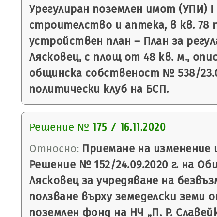
Урегулиран поземлен имот (УПИ) I
строителство и аптека, в кв. 78 
устройствен план – План за регула
Лясковец, с площ от 48 кв. м., оп
общинска собственост № 538/23.08
политически клуб на БСП.
Решение №
175 / 16.11.2020
Относно:
Приемане на изменение 
Решение № 152/24.09.2020 г. на О
Лясковец за учредяване на безвъз
ползване върху земеделски земи 
поземлен фонд на НЧ „П. Р. Славейк