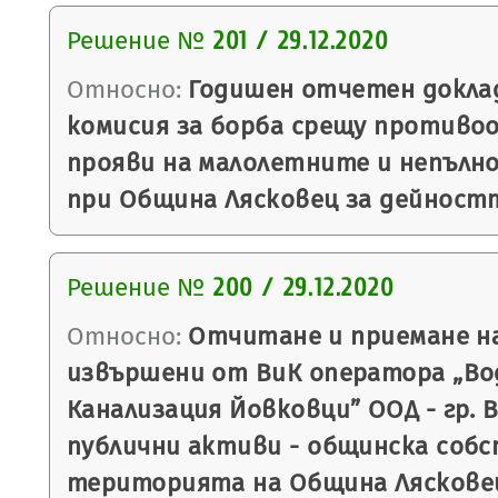
Решение №
201 / 29.12.2020
Относно:
Годишен отчетен докла
комисия за борба срещу против
прояви на малолетните и непълн
при Община Лясковец за дейностт
Решение №
200 / 29.12.2020
Относно:
Отчитане и приемане н
извършени от ВиК оператора „Во
Канализация Йовковци” ООД - гр. 
публични активи - общинска соб
територията на Община Лясковец 