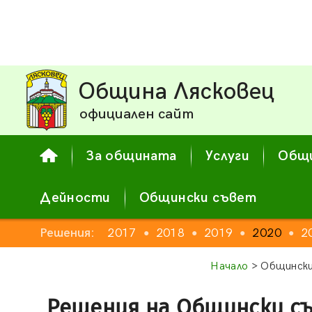
Община Лясковец
официален сайт
За общината
Услуги
Общи
Дейности
Общински съвет
2015
Решения:
2016
2017
2018
2019
2020
2
●
●
●
●
●
●
●
Начало
> Общински
Решения на Общински с