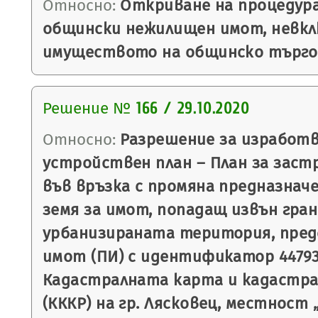
Относно:
Откриване на процедура
общински нежилищен имот, невкл
имуществото на общинско търго
Решение №
166 / 29.10.2020
Относно:
Разрешение за изработв
устройствен план – План за застр
във връзка с промяна предназнач
земя за имот, попадащ извън гра
урбанизираната територия, пре
имот (ПИ) с идентификатор 44793.
Кадастралната карта и кадастр
(КККР) на гр. Лясковец, местност 