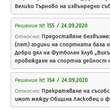
Велико Търново на извънредно съ
Решение №
155 / 24.09.2020
Относно:
Предоставяне безвъзмез
(пет) години на спортната база н
Добри дял на Футболен клуб „Вихър
провеждане на спортна дейност н
Решение №
154 / 24.09.2020
Относно:
Прекратяване на съсоб
имот между Община Лясковец и фи