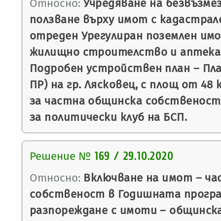
Относно:
Учредяване на безвъзмез
ползване върху имот с кадастрале
отреден Урегулиран поземлен имот
жилищно строителство и аптека, 
Подробен устройствен план – План
ПР) на гр. Лясковец, с площ от 48 к
за частна общинска собственост №
за политически клуб на БСП.
Решение №
169 / 29.10.2020
Относно:
Включване на имот – ча
собственост в Годишната програ
разпореждане с имоти – общинск