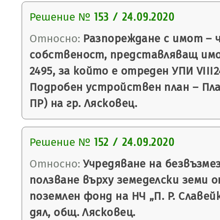
Решение №
153 / 24.09.2020
Относно:
Разпореждане с имот – 
собственост, представляващ им
2495, за който е отреден УПИ VIII24
Подробен устройствен план – План
ПР) на гр. Лясковец.
Решение №
152 / 24.09.2020
Относно:
Учредяване на безвъзмез
ползване върху земеделски земи 
поземлен фонд на НЧ „П. Р. Славейк
дял, общ. Лясковец.