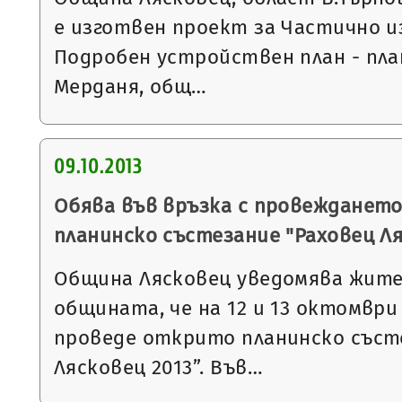
е изготвен проект за Частично и
Подробен устройствен план - план
Мерданя, общ…
09.10.2013
Обява във връзка с провежданет
планинско състезание "Раховец Ля
Община Лясковец уведомява жите
общината, че на 12 и 13 октомври 
проведе открито планинско съст
Лясковец 2013”. Във…