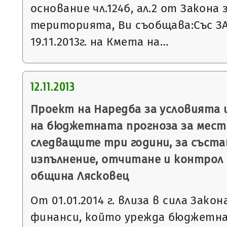
основание чл.124б, ал.2 от Закона
територията, Ви съобщава:Със З
19.11.2013г. на Кмета на…
12.11.2013
Проект на Наредба за условията 
на бюджетната прогноза за мест
следващите три години, за съста
изпълнение, отчитане и контрол
община Лясковец
От 01.01.2014 г. влиза в сила Зако
финанси, който урежда бюджетн