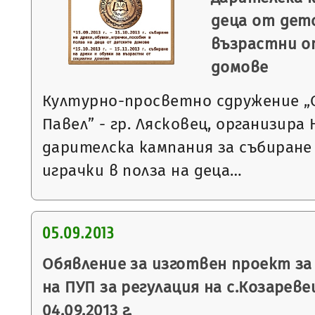
деца от дет
възрастни о
домове
Културно-просветно сдружение „С
Павел” - гр. Лясковец, организира
дарителска кампания за събиране 
играчки в полза на деца…
05.09.2013
Обявление за изготвен проект за
на ПУП за регулация на с.Козаревец
04.09.2013 г.