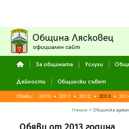
Община Лясковец
официален сайт
За общината
Услуги
Общи
Дейности
Общински съвет
Обяви:
2010
2011
2012
2013
201
●
●
●
●
Начало
> Общинска админ
Обяви от 2013 година