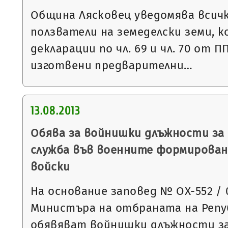
Община Лясковец уведомява всич
ползватели на земеделски земи, к
декларации по чл. 69 и чл. 70 от П
изготвени предварителни…
13.08.2013
Обява за войнишки длъжности за 
служба във военните формирова
войски
На основание заповед № ОХ-552 / 05
Министъра на отбраната на Репуб
обявяват войнишки длъжности за