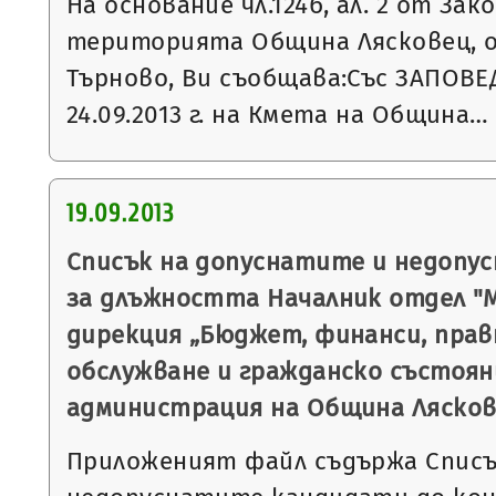
На основание чл.124б, ал. 2 от За
територията Община Лясковец, о
Търново, Ви съобщава:Със ЗАПОВЕ
24.09.2013 г. на Кмета на Община…
19.09.2013
Списък на допуснатите и недопу
за длъжността Началник отдел "
дирекция „Бюджет, финанси, пра
обслужване и гражданско състоян
администрация на Община Ляско
Приложеният файл съдържа Списъ