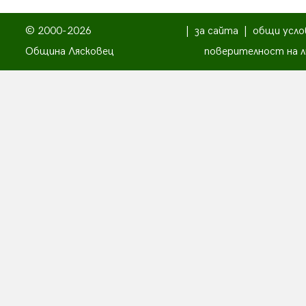
© 2000-2026
|
за сайта
|
общи усло
Община Лясковец
поверителност на л