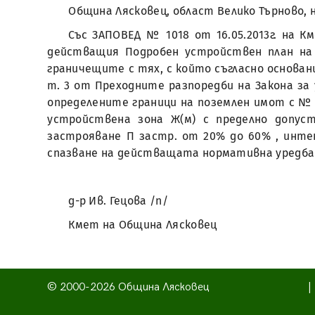
Община Лясковец, област Велико Търново, 
Със ЗАПОВЕД № 1018 от 16.05.2013г. на 
действащия Подробен устройствен план на с.
граничещите с тях, с който съгласно основание
т. 3 от Преходните разпоредби на Закона з
определените граници на поземлен имот с № 
устройствена зона Ж(м) с пределно допус
застрояване П застр. от 20% до 60% , интен
спазване на действащата нормативна уредба
д-р Ив. Гецова /п/
Кмет на Община Лясковец
© 2000-2026 Община Лясковец