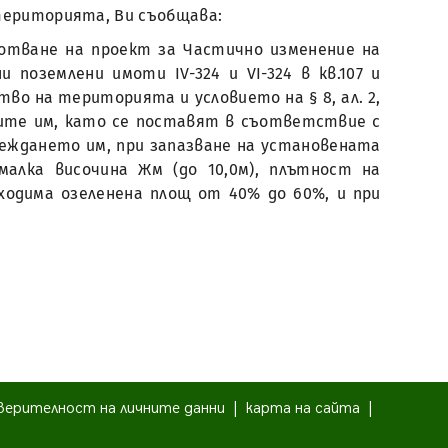
 територията, Ви съобщава:
ботване на проект за Частично изменение на
 поземлени имоти ІV-324 и VІ-324 в кв.107 и
ство на територията и условието на § 8, ал. 2,
ците им, като се поставят в съответствие с
реждането им, при запазване на установената
алка височина Жм (до 10,0м), плътност на
бходима озеленена площ от 40% до 60%, и при
верителност на личните данни
|
карта на сайта
|