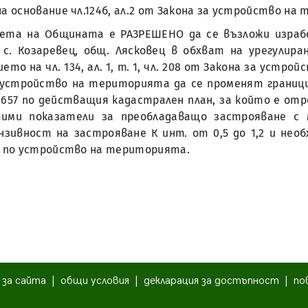
на основание чл.124б, ал.2 от Закона за устройство на
Кмета на Общината е РАЗРЕШЕНО да се възложи изра
 Козаревец, общ. Лясковец в обхват на урегулирани
то на чл. 134, ал. 1, т. 1, чл. 208 от Закона за устрой
а устройство на територията да се променят грани
657 по действащия кадастрален план, за който е от
тими показатели за преобладаващо застрояване с м
зивност на застрояване К инт. от 0,5 до 1,2 и нео
 по устройство на територията.
|
за сайта
|
общи условия
|
декларация за достъпност
|
по