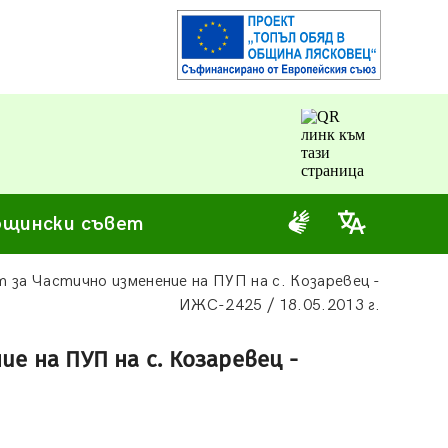
щински съвет
т за Частично изменение на ПУП на с. Козаревец -
ИЖС-2425 / 18.05.2013 г.
е на ПУП на с. Козаревец -