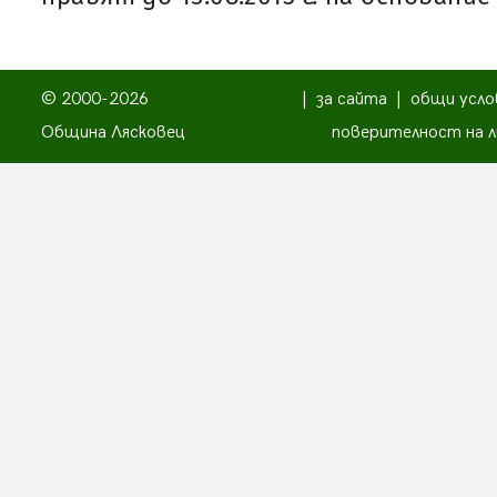
© 2000-2026
|
за сайта
|
общи усло
Община Лясковец
поверителност на л