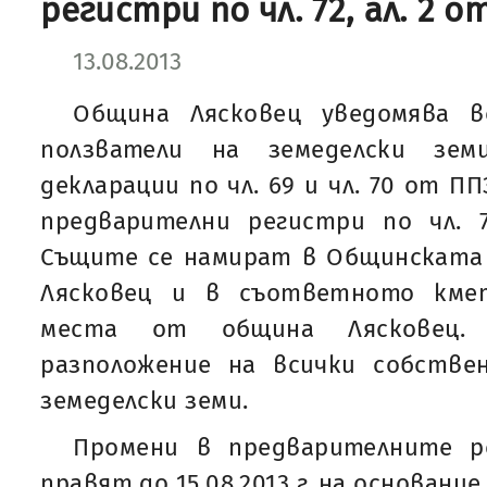
регистри по чл. 72, ал. 2 
13.08.2013
Община Лясковец уведомява в
ползватели на земеделски зем
декларации по чл. 69 и чл. 70 от П
предварителни регистри по чл. 7
Същите се намират в Общинската 
Лясковец и в съответното кме
места от община Лясковец.
разположение на всички собстве
земеделски земи.
Промени в предварителните р
правят до 15.08.2013 г. на основание ч