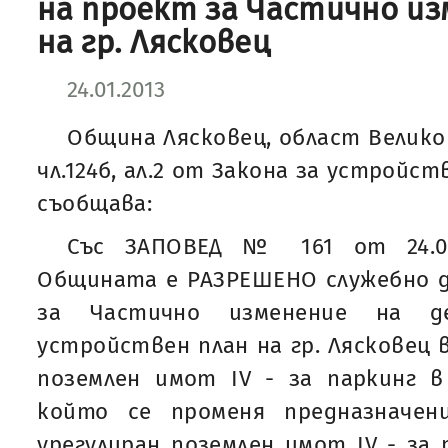
на проект за Частично из
на гр. Лясковец
24.01.2013
Община Лясковец, област Велико
чл.124б, ал.2 от Закона за устройс
съобщава:
Със ЗАПОВЕД № 161 от 24.01
Общината е РАЗРЕШЕНО служебно д
за Частично изменение на д
устройствен план на гр. Лясковец 
поземлен имот ІV - за паркинг в
който се променя предназначен
урегулиран поземлен имот ІV - за 