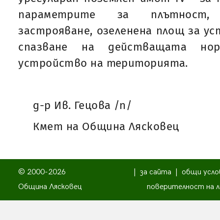
параметрите за плътност,
застрояване, озеленена площ за ус
спазване на действащата но
устройство на територията.
д-р Ив. Гецова /п/
Кмет на Община Лясковец
© 2000-2026
|
за сайта
|
общи усло
Община Лясковец
поверителност на л