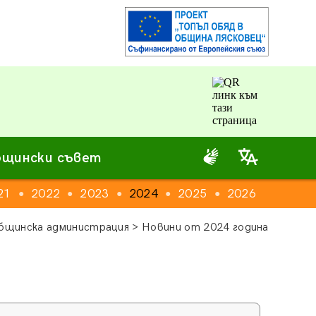
щински съвет
21
2022
2023
2024
2025
2026
●
●
●
●
●
бщинска администрация > Новини от 2024 година