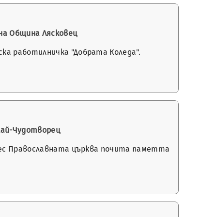
на Община Лясковец
ка работилничка "Добрата Коледа".
лай-Чудотворец
Днес Православната църква почита паметта