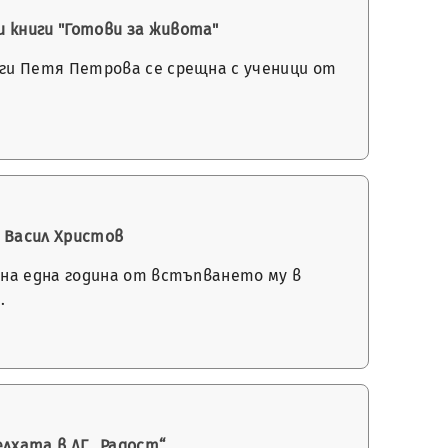
 книги "Готови за живота"
ги Петя Петрова се срещна с ученици от
 Васил Христов
на една година от встъпването му в
…
елхата в ДГ „Радост“