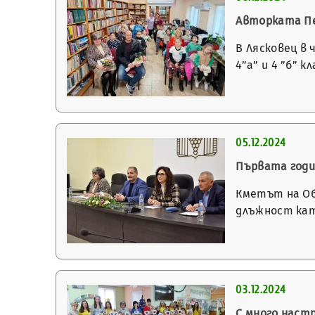
Авторката Пе
В Лясковец в
4”а” и 4 ”б” 
05.12.2024
Първата годи
Кметът на Об
длъжност кат
03.12.2024
С много настр