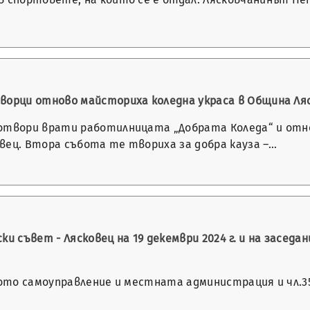
ворци отново майсториха коледна украса в Община Ля
отвори врати работилницата „Добрата Коледа“ и отно
вец. Втора събота те твориха за добра кауза –…
и съвет - Лясковец на 19 декември 2024 г. и на заседа
ното самоуправление и местната администрация и чл.35,