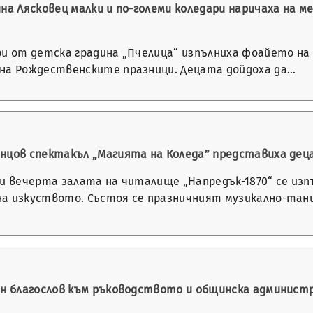
ина Лясковец малки и по-големи коледари наричаха на
ри от детска градина „Пчелица“ изпълниха фоайето на 
на Рождественските празници. Децата дойдоха да…
нцов спектакъл „Магията на Коледа” представиха дец
ри вечерта залата на читалище „Напредък-1870“ се изп
а изкуството. Състоя се празничният музикално-тан
ен благослов към ръководството и общинска администр