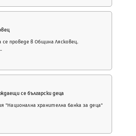
овец
 се проведе в Община Лясковец.
…
уждаещи се български деца
я "Национална хранителна банка за деца"