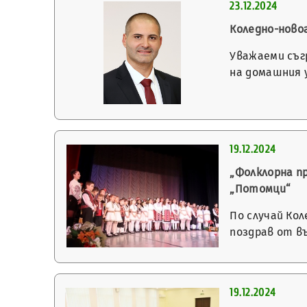
23.12.2024
Коледно-ново
Уважаеми съг
на домашния 
19.12.2024
„Фолклорна п
„Потомци“
По случай Ко
поздрав от в
19.12.2024