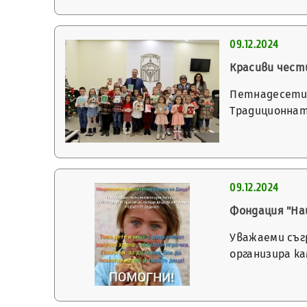
09.12.2024
Красиви чест
Петнадесети 
Традиционнат
09.12.2024
Фондация "Нац
Уважаеми съг
организира к