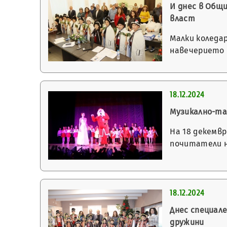
И днес в Общ
власт
Малки коледа
навечерието 
18.12.2024
Музикално-та
На 18 декемв
почитатели н
18.12.2024
Днес специал
дружини