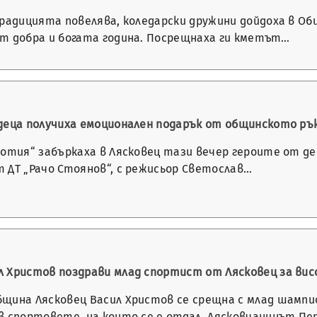
радицията повелява, коледарски дружини дойдоха в Общ
т добра и богата година. Посрещнаха ги кметът…
деца получиха емоционален подарък от общинското ръ
котия“ забъркаха в Лясковец тази вечер героите от д
 ДТ „Рачо Стоянов“, с режисьор Светослав…
 Христов поздрави млад спортист от Лясковец за ви
щина Лясковец Васил Христов се срещна с млад шампио
в спортовете, на които се е отдал. Лясковчанинът П