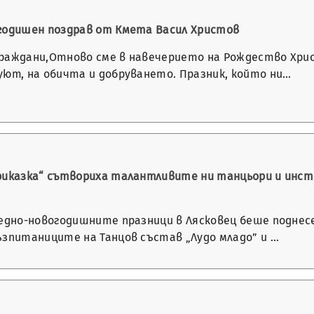
годишен поздрав от Кмета Васил Христов
раждани,Отново сме в навечерието на Рождество Хрис
уют, на обичта и добруването. Празник, който ни…
риказка“ сътвориха талантливите ни танцьори и инст
ледно-новогодишните празници в Лясковец беше поднес
ъзпитаниците на Танцов състав „Лудо младо” и …