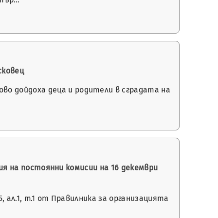
сковец
во дойдоха деца и родители в сградата на
ния на постоянни комисии на 16 декември
 ал.1, т.1 от Правилника за организацията