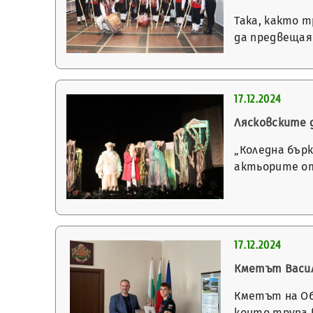
Така, както т
да предвещая
17.12.2024
Лясковските 
„Коледна бър
актьорите от
17.12.2024
Кметът Васил
Кметът на Об
които трупа 