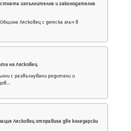
 местната изпълнителна и законодателна
Община Лясковец с детска глъч в
ата на Лясковец
ълни с развълнувани родители и
цов…
ация Лясковец отправиха две коледарски