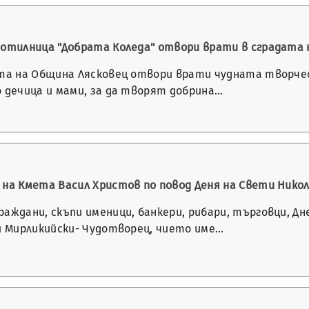
ботилница "Добрата Коледа" отвори врати в сградата 
ата на Община Лясковец отвори врати чудната творчес
о дечица и мами, за да творят добрина…
 на Кмета Васил Христов по повод Деня на Свети Нико
раждани, скъпи именици, банкери, рибари, търговци, 
ай Мирликийски- Чудотворец, чието име…