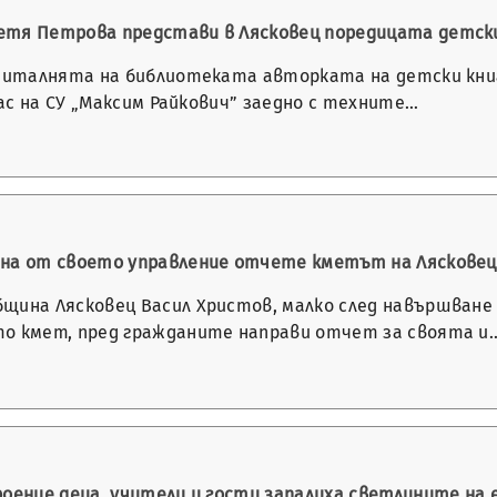
тя Петрова представи в Лясковец поредицата детски
 читалнята на библиотеката авторката на детски кни
клас на СУ „Максим Райкович” заедно с техните…
на от своето управление отчете кметът на Лясковец
щина Лясковец Васил Христов, малко след навършване 
о кмет, пред гражданите направи отчет за своята и
оение деца, учители и гости запалиха светлините на 