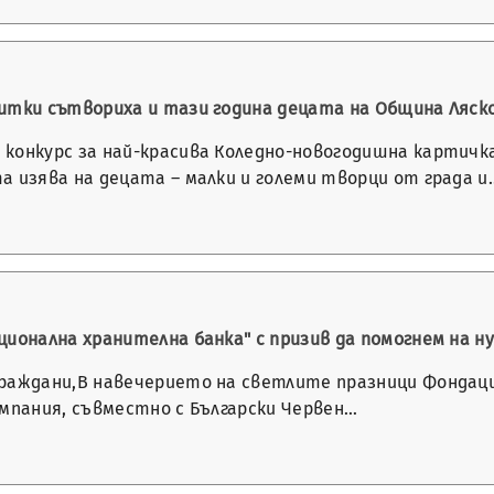
итки сътвориха и тази година децата на Община Ляск
конкурс за най-красива Коледно-новогодишна картичка
а изява на децата – малки и големи творци от града и
ионална хранителна банка" с призив да помогнем на н
раждани,В навечерието на светлите празници Фондаци
ампания, съвместно с Български Червен…