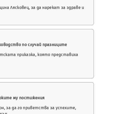
ина Лясковец, за да нарекат за здраве и
ководство по случай празниците
етската приказка, която представиха
соките му постижения
н, за да го приветства за успехите,
етър…