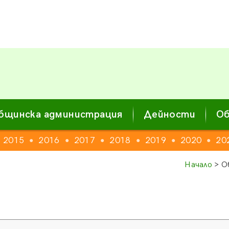
бщинска администрация
Дейности
Об
2015
2016
2017
2018
2019
2020
20
●
●
●
●
●
●
Начало
> О