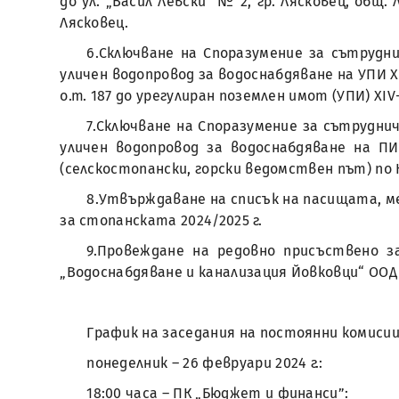
до ул. „Васил Левски“ № 2, гр. Лясковец, общ.
Лясковец.
6.Сключване на Споразумение за сътрудн
уличен водопровод за водоснабдяване на УПИ XI
о.т. 187 до урегулиран поземлен имот (УПИ) XIV
7.Сключване на Споразумение за сътрудни
уличен водопровод за водоснабдяване на ПИ 2
(селскостопански, горски ведомствен път) по
8.Утвърждаване на списък на пасищата, м
за стопанската 2024/2025 г.
9.Провеждане на редовно присъствено 
„Водоснабдяване и канализация Йовковци“ ООД –
График на заседания на постоянни комисии 
понеделник – 26 февруари 2024 г.:
18:00 часа – ПК „Бюджет и финанси”: