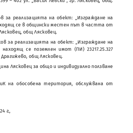
9 – 402 ул. „Васил Левски“, гр. Лясковец, общ.
в за реализацията на обект: „Изграждане на
, находящ се в общински местен път в частта от
 Лясковец, общ Лясковец.
ов за реализацията на обект: „Изграждане на
, находящ се поземлен имот (ПИ) 23217.25.327
 Драгижево, общ Лясковец.
на Лясковец за общо и индивидуално ползване
ВиК на обособена територия, обслужвана от
4 г.,