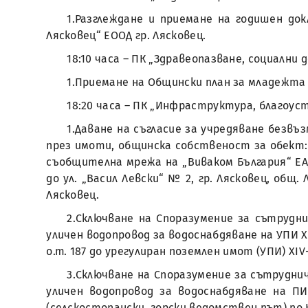
1.Разглеждане и приемане на годишен до
Лясковец“ ЕООД гр. Лясковец.
18:10 часа – ПК „Здравеопазване, социални
1.Приемане на Общински план за младежта н
18:20 часа – ПК „Инфраструктура, благоус
1.Даване на съгласие за учредяване безвъ
през имоти, общинска собственост за обект:
съобщителна мрежа на „Виваком България“ ЕАД
до ул. „Васил Левски“ № 2, гр. Лясковец, общ.
Лясковец.
2.Сключване на Споразумение за сътрудн
уличен водопровод за водоснабдяване на УПИ XI
о.т. 187 до урегулиран поземлен имот (УПИ) XIV
3.Сключване на Споразумение за сътрудни
уличен водопровод за водоснабдяване на ПИ 2
(селскостопански, горски ведомствен път) по