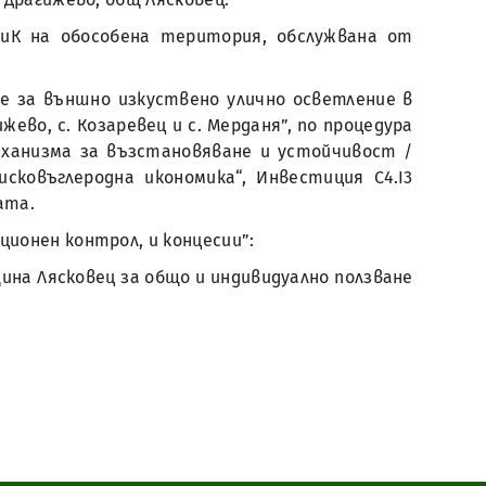
ВиК на обособена територия, обслужвана от
е за външно изкуствено улично осветление в
жево, с. Козаревец и с. Мерданя”, по процедура
еханизма за възстановяване и устойчивост /
ковъглеродна икономика“, Инвестиция C4.I3
ата.
ционен контрол, и концесии”:
на Лясковец за общо и индивидуално ползване