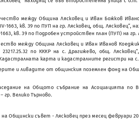
 Лясковец“ находящ се във второстепенна улица с о.т. 39
ичество между Община Лясковец и Иван Божков Ивано
V-1663, кв. 39 по ПУП на гр. Лясковец, общ. Лясковец“
-1663, кв. 39 по Подробен устройствен план (ПУП) на гр.
чество между Община Лясковец и Иван Иванов Коеджик
3217.25.32 по КККР на с. Драгижево, общ. Лясковец“
 Кадастралната карта и кадастралните регистри на с.
ерите и ливадите от общинския поземлен фонд на Общи
заседание на Общото събрание на Асоциацията по 
 гр. Велико Търново.
на Общински съвет - Лясковец през месец февруари 202