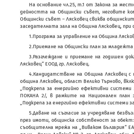
На основание чл.25, т.1 от Закона за мес
дейността на Общински съвет, неговите ко
Общински съвет – Лясковец свиква общинските 
заседателната зала на Община Лясковец, при 
1.Програма за управление на Община Ляскове
2.Приемане на Общински план за младежта 
3.Разглеждане и приемане на годишен до
Лясковец“ ЕООД гр. Лясковец.
4.Кандидатстване на Община Лясковец с 
община Лясковец, област Велико Търново, включ
„Подкрепа за енергийно ефективни системи 
ПОКАНА 2/, в рамките на Национален план 
„Подкрепа за енергийно ефективни системи з
5.Даване на съгласие за учредяване безвъ
през имоти, общинска собственост за обект:
съобщителна мрежа на „Виваком България“ ЕАД