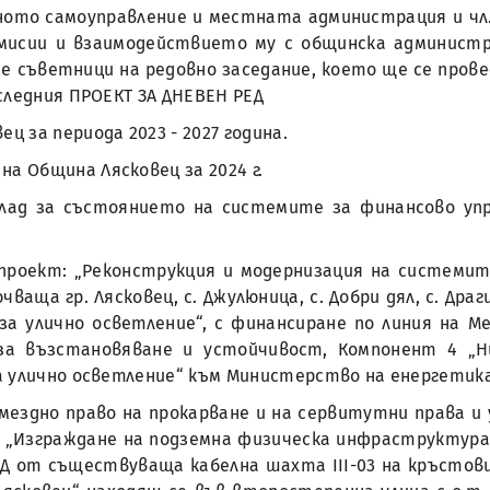
тното самоуправление и местната администрация и чл.3
мисии и взаимодействието му с общинска администр
съветници на редовно заседание, което ще се проведе 
следния ПРОЕКТ ЗА ДНЕВЕН РЕД
ц за периода 2023 - 2027 година.
на Община Лясковец за 2024 г.
клад за състоянието на системите за финансово упр
проект: „Реконструкция и модернизация на системит
ваща гр. Лясковец, с. Джулюница, с. Добри дял, с. Драги
за улично осветление“, с финансиране по линия на М
за възстановяване и устойчивост, Компонент 4 „Нис
а улично осветление“ към Министерство на енергетик
змездно право на прокарване и на сервитутни права и
 „Изграждане на подземна физическа инфраструктура,
 от съществуваща кабелна шахта III-03 на кръстовищ