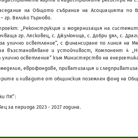
заседание на Общото събрание на Асоциацията по 
 гр. Велико Търново.
проект: „Реконструкция и модернизация на системит
ваща гр. Лясковец, с. Джулюница, с. Добри дял, с. Драги
за улично осветление“, с финансиране по линия на М
за възстановяване и устойчивост, Компонент 4 „Нис
а улично осветление“ към Министерство на енергетик
земеделие, еврофондове, приватизация и следприватиза
ерите и ливадите от общинския поземлен фонд на Общи
ки ПК“:
ц за периода 2023 - 2027 година.