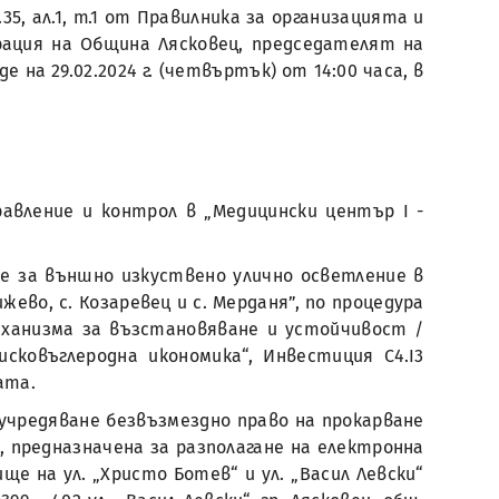
5, ал.1, т.1 от Правилника за организацията и
ация на Община Лясковец, председателят на
на 29.02.2024 г. (четвъртък) от 14:00 часа, в
авление и контрол в „Медицински център I -
е за външно изкуствено улично осветление в
жево, с. Козаревец и с. Мерданя”, по процедура
еханизма за възстановяване и устойчивост /
ковъглеродна икономика“, Инвестиция C4.I3
ата.
 учредяване безвъзмездно право на прокарване
 предназначена за разполагане на електронна
е на ул. „Христо Ботев“ и ул. „Васил Левски“