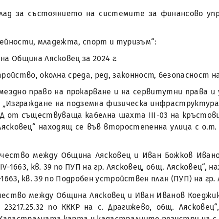
клад за състоянието на системите за финансово упр
 дейности, младежта, спорт и туризъм“:
а Община Лясковец за 2024 г.
тройство, околна среда, ред, законност, безопасност 
змездно право на прокарване и на сервитутни права и
 „Изграждане на подземна физическа инфраструктура,
 от съществуваща кабелна шахта III-03 на кръстовищ
 Лясковец“ находящ се във второстепенна улица с о.т. 39
ичество между Община Лясковец и Иван Божков Ивано
V-1663, кв. 39 по ПУП на гр. Лясковец, общ. Лясковец“
-1663, кв. 39 по Подробен устройствен план (ПУП) на гр.
чество между Община Лясковец и Иван Иванов Коеджик
3217.25.32 по КККР на с. Драгижево, общ. Лясковец“
 Кадастралната карта и кадастралните регистри на с.