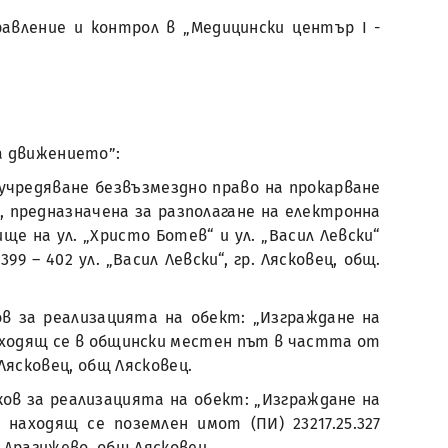
авление и контрол в „Медицински център I -
на движението”:
 учредяване безвъзмездно право на прокарване
 предназначена за разполагане на електронна
е на ул. „Христо Ботев“ и ул. „Васил Левски“
9 – 402 ул. „Васил Левски“, гр. Лясковец, общ.
в за реализацията на обект: „Изграждане на
, находящ се в общински местен път в частта от
 Лясковец, общ Лясковец.
ов за реализацията на обект: „Изграждане на
, находящ се поземлен имот (ПИ) 23217.25.327
 Драгижево, общ Лясковец.