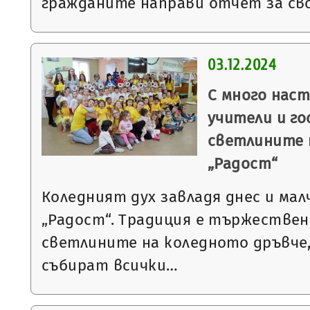
гражданите направи отчет за св
03.12.2024
С много наст
учители и го
светлините н
„Радост“
Коледният дух завладя днес и мал
„Радост“. Традиция е тържествен
светлините на коледното дръвче,
събират всички…