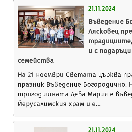
21.11.2024
Въведение Б
Лясковец пре
традициите,
и с подаръци
семейства
На 21 ноември Светата църква пр
празник Въведение Богородично. Н
тригодишната Дева Мария е въве
Йерусалимския храм и е…
21.11.2024