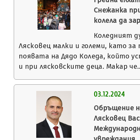
Снежанка пр
колела да з
Коледният ду
Лясковец малки и големи, като за
появата на Дядо Коледа, който ус
и при лясковските деца. Макар че
03.12.2024
Обръщение н
Лясковец Вас
Международн
увреждания