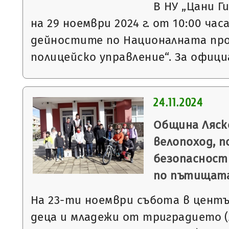
В НУ „Цани Г
на 29 ноември 2024 г. от 10:00 ч
дейностите по Националната про
полицейско управление“. За офиц
24.11.2024
Община Ляск
велопоход, п
безопасност
по пътищат
На 23-ти ноември събота в центъ
деца и младежи от триградието (