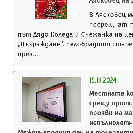
Лясковец на 
В Лясковец м
посрещнат т
път Дядо Коледа и Снежанка на ц
„Възраждане“. Белобрадият старе
през…
15.11.2024
Местната ко
срещу прот
прояви на м
непълнолетн
Международния ден на толерант