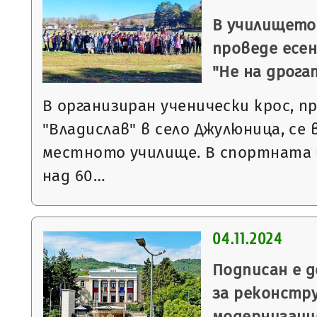
В училището
проведе есен
"Не на дрога
В организиран ученически крос, п
"Владислав" в село Джулюница, се
местното училище. В спортната и
над 60…
04.11.2024
Подписан е 
за реконстр
модернизаци