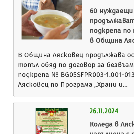
60 нуждаещи
продължават
подкрепа по 
в Община Ля
В Община Лясковец продължава о
топъл обяд по договор за безвъз
подкрепа № BG05SFPR003-1.001-01
Лясковец по Програма „Храни и…
26.11.2024
Коледа в Ляс