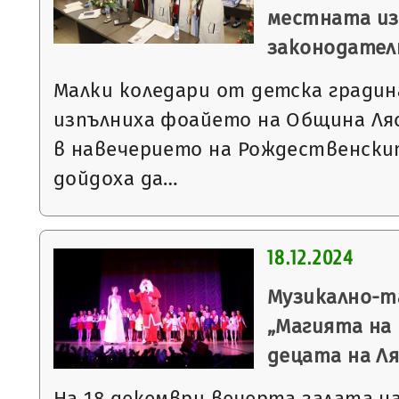
местната из
законодател
Малки коледари от детска градин
изпълниха фоайето на Община Ляс
в навечерието на Рождественски
дойдоха да…
18.12.2024
Музикално-т
„Магията на
децата на Л
На 18 декември вечерта залата н