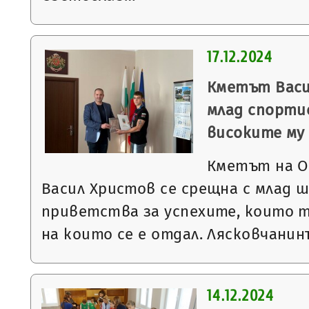
17.12.2024
Кметът Васи
млад спорти
високите му
Кметът на О
Васил Христов се срещна с млад ш
приветства за успехите, които 
на които се е отдал. Лясковчани
14.12.2024