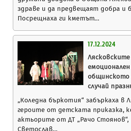
здраве и да предвещаят добра и б
Посрещнаха ги кметът…
17.12.2024
Лясковските
емоционален
общинското 
случай праз
„Коледна бъркотия“ забъркаха в 
героите от детската приказка, 
актьорите от ДТ „Рачо Стоянов“,
Светослав…