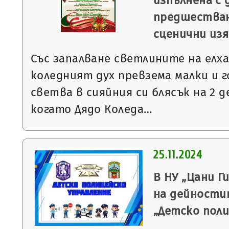
изпълнена с 
предшестван
сценични из
Със запалване светлините на елха
коледният дух превзема малки и г
светва в сияйния си блясък на 2 де
когато Дядо Коледа…
25.11.2024
В НУ „Цани 
на дейности
„Детско поли