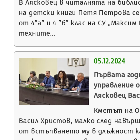
В Лясковец в читалнята на библ
на детски книги Петя Петрова се
от 4”а” и 4 ”б” клас на СУ „Максим
техните…
05.12.2024
Първата год
управление 
Лясковец Ва
Кметът на О
Васил Христов, малко след навърш
от встъпването му в длъжност к