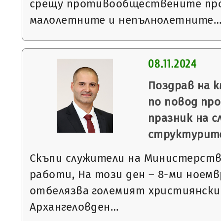
срещу противообществените про
малолетните и непълнолетните
08.11.2024
Поздрав на 
по повод пр
празник на 
структурит
Скъпи служители на Министерст
работи, На този ден – 8-ми ноем
отбелязва големият християнски
Архангеловден…