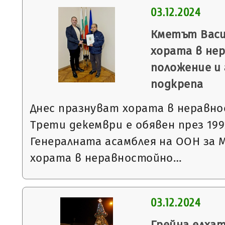
03.12.2024
Кметът Васи
хората в не
положение и 
подкрепа
Днес празнуват хората в неравно
Трети декември е обявен през 199
Генералната асамблея на ООН за 
хората в неравностойно…
03.12.2024
Грейна елхат