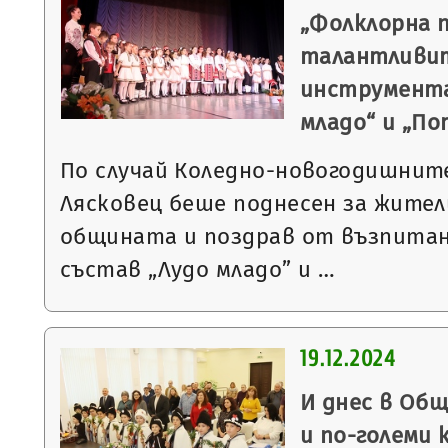
„Фолклорна 
талантливит
инструмента
младо“ и „П
По случай Коледно-новогодишнит
Лясковец беше поднесен за жител
общината и поздрав от възпитан
състав „Лудо младо” и …
19.12.2024
И днес в Общ
и по-големи 