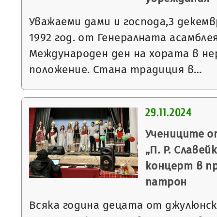
Уважаеми дами и господа,3 декемв
1992 год. от Генералната асамбле
Международен ден на хората в н
положение. Стана традиция в…
29.11.2024
Учениците о
„П. Р. Славе
концерт в пр
патрон
Всяка година децата от джулюнс