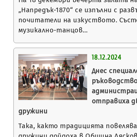
„Напредък-1870“ се изпълни с раз
почитатели на изкуството. Съст
музикално-танцов…
18.12.2024
Днес специал
ръководство
администрац
отправиха д
дружини
Така, както традицията повелява
дружини дойдоха в Община Ляскове