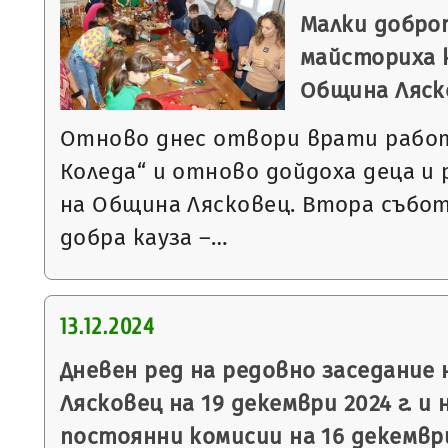
Малки добро
майсториха к
Община Ляск
Отново днес отвори врати рабо
Коледа“ и отново дойдоха деца и
на Община Лясковец. Втора събот
добра кауза –…
13.12.2024
Дневен ред на редовно заседание
Лясковец на 19 декември 2024 г. и 
постоянни комисии на 16 декември