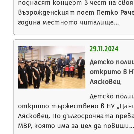
поднасят концерт в чест на своя
възрожденският поет Петко Раче
година местното читалище…
29.11.2024
Детско полиц
открито в НУ
Лясковец
Детско полиц
открито тържествено в НУ „Цани 
Лясковец. По дългосрочната прев
МВР, която има за цел да повиши