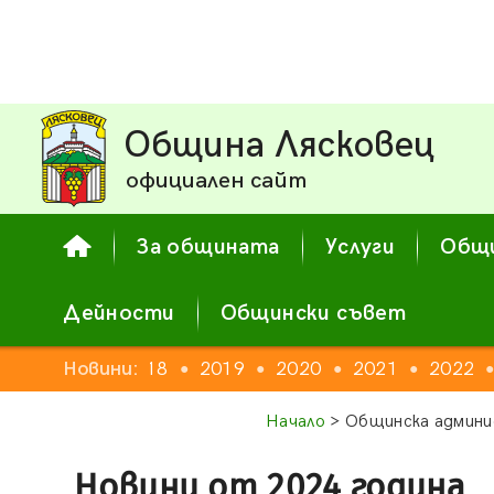
Община Лясковец
официален сайт
За общината
Услуги
Общи
Дейности
Общински съвет
16
2017
Новини:
2018
2019
2020
2021
2022
●
●
●
●
●
●
Начало
> Общинска админи
Новини от 2024 година