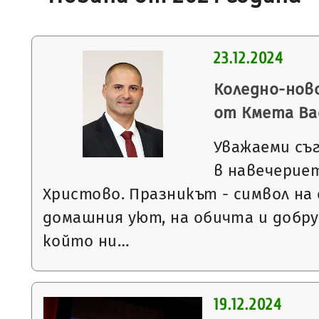
23.12.2024
Коледно-нов
от Кмета Ва
Уважаеми съ
в навечерие
Христово. Празникът - символ на
домашния уют, на обичта и добру
който ни…
19.12.2024