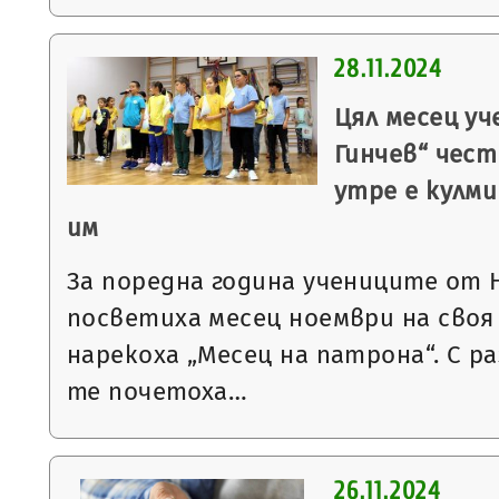
28.11.2024
Цял месец у
Гинчев“ чес
утре е кулм
им
За поредна година учениците от Н
посветиха месец ноември на своя
нарекоха „Месец на патрона“. С р
те почетоха…
26.11.2024