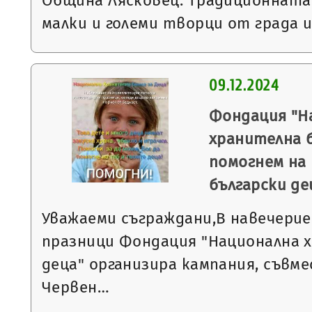
Община Лясковец. Традиционната 
малки и големи творци от града 
09.12.2024
Фондация "Н
хранителна б
помогнем на
български де
Уважаеми съграждани,В навечери
празници Фондация "Национална х
деца" организира кампания, съвме
Червен…