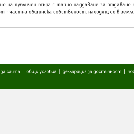
дане на публичен търг с тайно наддаване за отдаване 
от - частна общинска собственост, находящ се в земли
|
за сайта
|
общи условия
|
декларация за достъпност
|
по