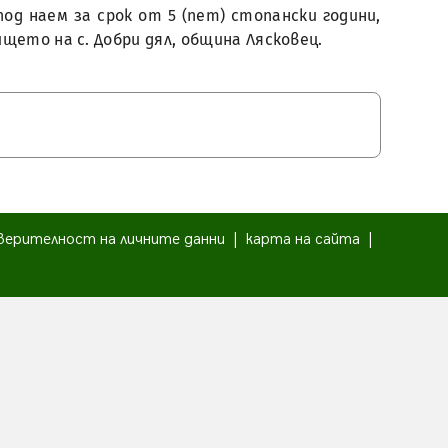
под наем за срок от 5 (пет) стопански години,
щето на с. Добри дял, община Лясковец.
верителност на личните данни
|
карта на сайта
|