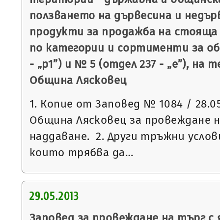
ползването на дървесина и недър
продукти за продажба на стояща 
по категории и сортименти за об
- „р1”) и № 5 (отдел 237 - „e”), н
Община Лясковец
1. Копие от Заповед № 1084 / 28.05
Община Лясковец за провеждане н
наддаване. 2. Други тръжни услови
които трябва да…
29.05.2013
Заповед за провеждане на търг с 