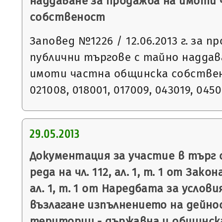
наддаване за продажба на имоти
собственост
Заповед №1226 / 12.06.2013 г. за п
публични търгове с тайно наддав
имоти частна общинска собствен
021008, 018001, 017009, 043019, 045
29.05.2013
Документация за участие в търг 
реда на чл. 112, ал. 1, т. 1 от Закон
ал. 1, т. 1 от Наредбата за услови
възлагане изпълнението на дейно
територии - държавна и общинска