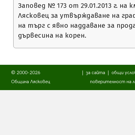
Заповед № 173 от 29.01.2013 г. на
Лясковец за утвърждаване на гра
на търг с явно наддаване за про
дървесина на корен.
© 2000-2026
|
за сайта
|
общи усло
Община Лясковец
поверителност на л