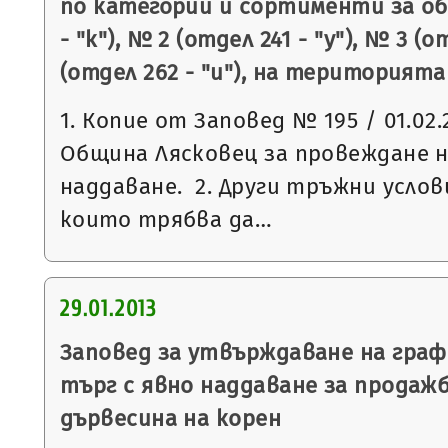
по категории и сортименти за об
- "к"), № 2 (отдел 241 - "у"), № 3 (о
(отдел 262 - "и"), на територият
1. Копие от Заповед № 195 / 01.02.
Община Лясковец за провеждане н
наддаване. 2. Други тръжни услови
които трябва да…
29.01.2013
Заповед за утвърждаване на граф
търг с явно наддаване за продаж
дървесина на корен