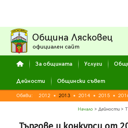
Община Лясковец
официален сайт
За общината
Услуги
Общи
Дейности
Общински съвет
Обяви:
2012
2013
2014
2015
201
●
●
●
●
Начало
> Дейности > Т
Търгове и конкурси от 2