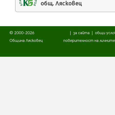
общ. Лясковец
© 2000-2026
|
за сайта
|
общи усло
Община Лясковец
поверителност на личните