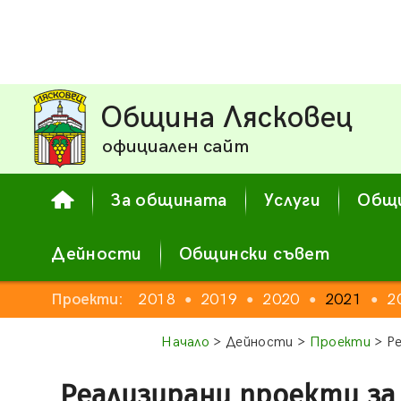
Община Лясковец
официален сайт
За общината
Услуги
Общи
Дейности
Общински съвет
2016
Проекти:
2017
2018
2019
2020
2021
2
●
●
●
●
●
●
●
Начало
> Дейности >
Проекти
> Ре
Реализирани проекти за 