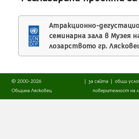
Атракционно-дегустацио
семинарна зала в Музея 
лозарството гр. Ляскове
© 2000-2026
|
за сайта
|
общи усло
Община Лясковец
поверителност на л