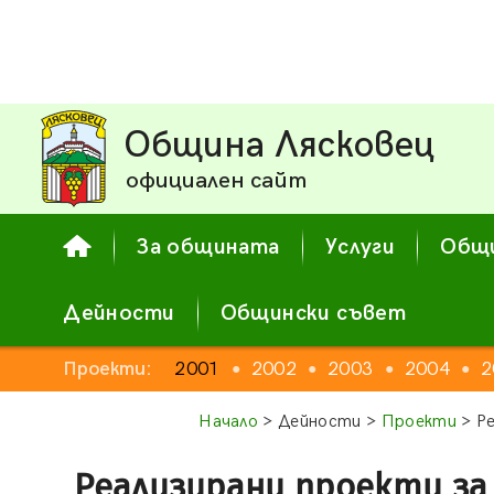
Община Лясковец
официален сайт
За общината
Услуги
Общи
Дейности
Общински съвет
Проекти:
2001
2002
2003
2004
2
●
●
●
●
Начало
> Дейности >
Проекти
> Ре
Реализирани проекти за 