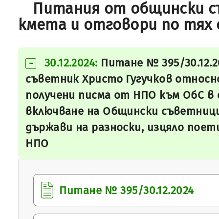
Питания от общински с
кмета и отговори по тях 
30.12.2024:
Питане № 395/30.12.
-
съветник Христо Гугучков относно
получени писма от НПО към ОбС в 
включване на Общински съветници
държави на разноски, изцяло пое
НПО
Питане № 395/30.12.2024