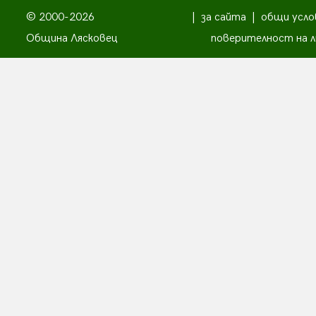
© 2000-2026
|
за сайта
|
общи усло
Община Лясковец
поверителност на л