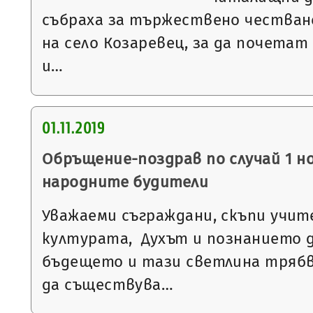
събраха за тържествено честван
на село Козаревец, за да почета
и…
01.11.2019
Обръщение-поздрав по случай 1 но
народните будители
Уважаеми съграждани, скъпи учите
културата, Духът и познанието 
бъдещето и тази светлина трябва
да съществува…