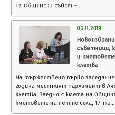
на Общински съвет –…
06.11.2019
Новоизбрани
съветници, 
и кметовете
клетва
На тържествено първо заседание 
година местният парламент в Ля
клетва. Заедно с кмета на Общин
кметовете на петте села, 17-те…