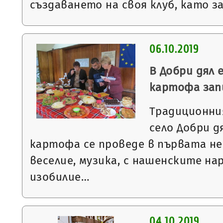
създаването на своя клуб, като з
06.10.2019
В Добри дял 
картофа зап
Традиционни
село Добри д
картофа се проведе в първата не
веселие, музика, с нашенските на
изобилие…
04.10.2019