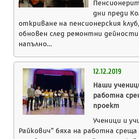
Пенсионерите
дни преди Ко
откриване на пенсионерския клуб
обновен след ремонтни дейности
напълно…
12.12.2019
Наши ученици
работна сре
проект
Ученици и уч
Райкович” бяха на работна среща