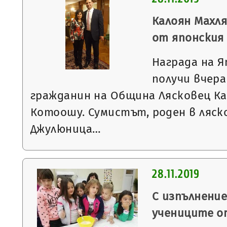
Калоян Махля
от японския
Награда на 
получи вчер
гражданин на Община Лясковец Ка
Котоошу. Сумистът, роден в ляск
Джулюница…
28.11.2019
С изпълнени
учениците о