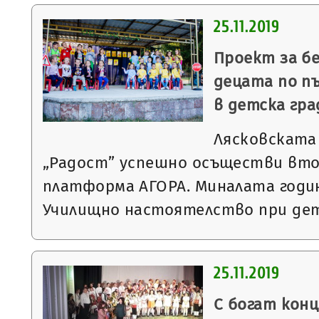
25.11.2019
Проект за б
децата по п
в детска гра
Лясковската
„Радост” успешно осъществи вто
платформа АГОРА. Миналата годи
Училищно настоятелство при де
25.11.2019
С богат кон