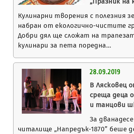
„Празник на
Кулинарни творения с полезния з
набран от екологично-чистите гр
Добри дял ще сложат на трапеза
кулинари за пета поредна…
28.09.2019
В Лясковец о
среща деца 
и танцови ш
За дванадес
читалище „Напредък-1870” беше д