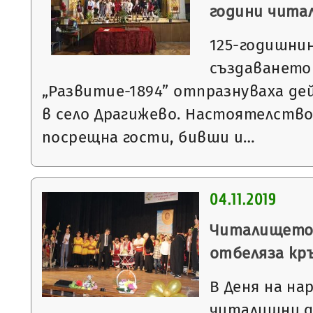
години чита
125-годишни
създаването
„Развитие-1894” отпразнуваха де
в село Драгижево. Настоятелств
посрещна гости, бивши и…
04.11.2019
Читалищeто 
отбеляза кр
В Деня на н
читалищни д