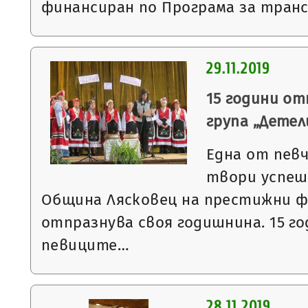
финансиран по Програма за тран
29.11.2019
15 години о
група „Детел
Една от певч
твори успеш
Община Лясковец на престижни ф
отпразнува своя годишнина. 15 г
певиците…
28.11.2019