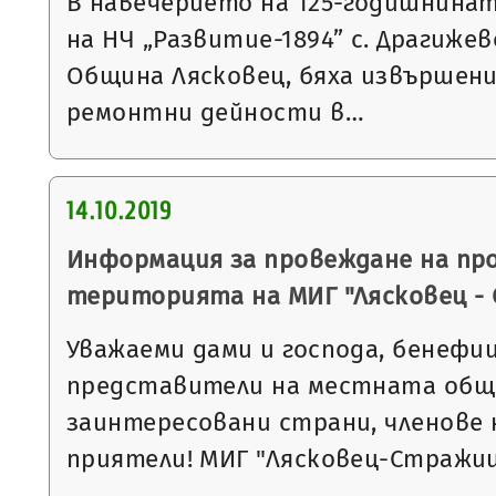
В навечерието на 125-годишнина
на НЧ „Развитие-1894” с. Драгиже
Община Лясковец, бяха извършен
ремонтни дейности в…
14.10.2019
Информация за провеждане на пр
територията на МИГ "Лясковец -
Уважаеми дами и господа, бенефи
представители на местната общ
заинтересовани страни, членове 
приятели! МИГ "Лясковец-Стражи