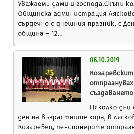
Уважаеми дами и господа,Скъпи ко
Общинска администрация Ляскове
сърдечно с днешния празник, с Де
община – 12…
06.10.2019
Козаревскит
отпразнувах
създаването 
Няколко дни
ден на възрастните хора, в ляско
Козаревец, пенсионерите отпраз