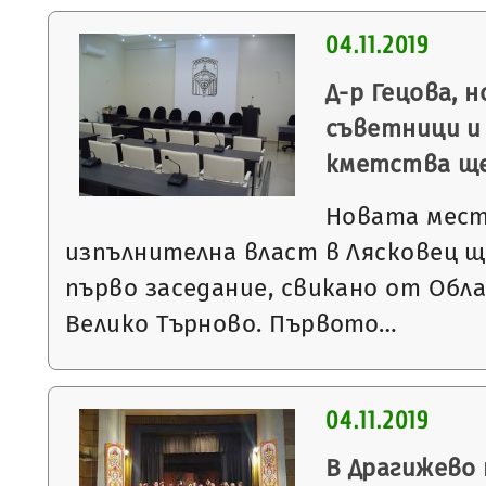
04.11.2019
Д-р Гецова, 
съветници и
кметства ще
Новата мест
изпълнителна власт в Лясковец щ
първо заседание, свикано от Обл
Велико Търново. Първото…
04.11.2019
В Драгижево 