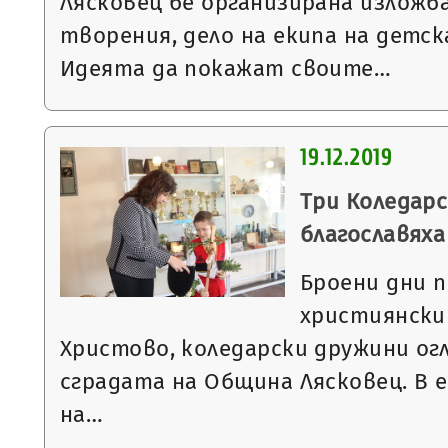
Лясковец бе организирана изложб
творения, дело на екипа на детска
Идеята да покажат своите…
19.12.2019
Три Коледар
благославяха
Броени дни 
християнски
Христово, коледарски дружини огл
сградата на Община Лясковец. В е
на…