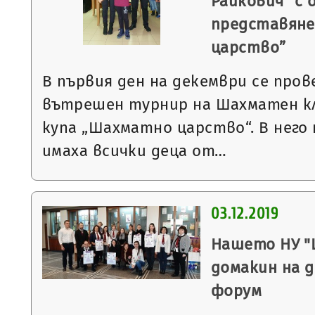
Райкович“ с 
представяне
царство”
В първия ден на декември се пров
вътрешен турнир на Шахматен кл
купа „Шахматно царство“. В него
имаха всички деца от…
03.12.2019
Нашето НУ "Ц
домакин на 
форум