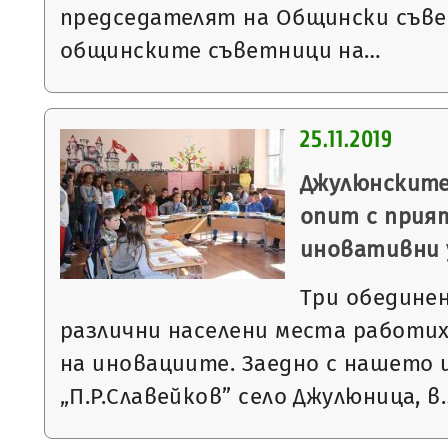
председателят на Общински съве
общинските съветници на…
25.11.2019
Джулюнските
опит с прия
иновативни 
Три обедине
различни населени места работих
на иновациите. Заедно с нашето
„П.Р.Славейков” село Джулюница, в