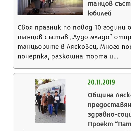
танцов съст
юбилей
Своя празник по повод 10 години 
танцов състав „Лудо младо” отп
танцьорите в Лясковец. Много по
почерпка, разкошна торта и…
20.11.2019
Община Ляск
предоставян
здравно-соци
Проект “Пат