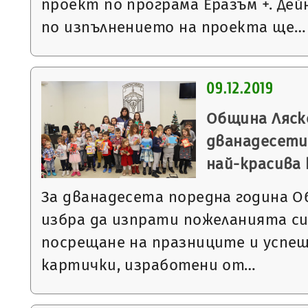
проект по програма Еразъм +. Де
по изпълнението на проекта ще…
09.12.2019
Община Ляск
дванадесети
най-красива
За дванадесета поредна година О
избра да изпрати пожеланията си
посрещане на празниците и успеш
картички, изработени от…