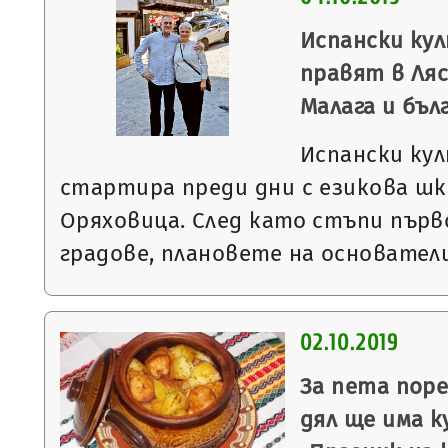
Испански ку
правят в Ля
Малага и бъ
Испански ку
стартира преди дни с езикова шко
Оряховица. След като стъпи първ
градове, плановете на основател
02.10.2019
За пета поре
дял ще има к