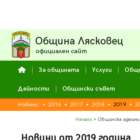
Община Лясковец
официален сайт
За общината
Услуги
Общи
Дейности
Общински съвет
2014
Новини:
2015
2016
2017
2018
2019
2
●
●
●
●
●
●
●
Начало
> Общинска админи
Новини от 2019 година