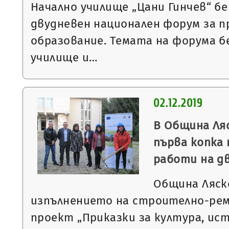
Начално училище „Цани Гинчев“ бе
двудневен национален форум за
образование. Темата на форума 
училище и…
02.12.2019
В Община Ля
първа копка
работи на д
Община Ляск
изпълнението на строително-ре
проект „Приказки за култура, ист