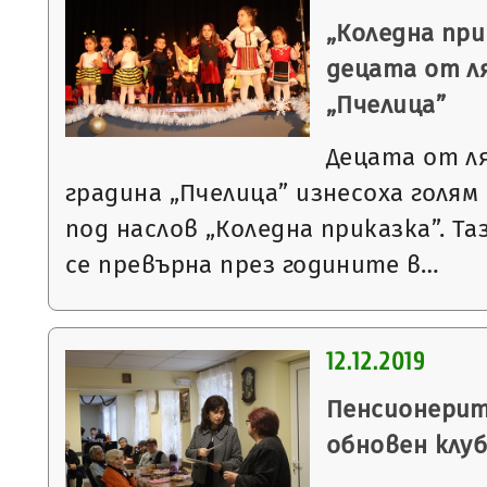
„Коледна при
децата от л
„Пчелица”
Децата от л
градина „Пчелица” изнесоха голям
под наслов „Коледна приказка”. Та
се превърна през годините в…
12.12.2019
Пенсионерит
обновен клу