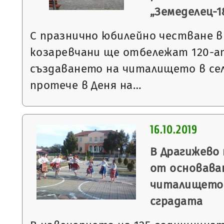
„Земеделец-1
С празнично юбилейно честване в
козаревчани ще отбележат 120-а
създаването на читалището в се
протече в Деня на…
16.10.2019
В Драгижево
от основава
читалището 
сградата