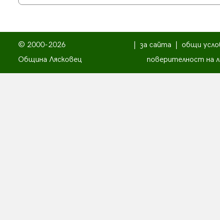
© 2000-2026
|
за сайта
|
общи усло
Община Лясковец
поверителност на л