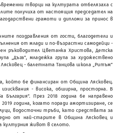
съвременни творци на културата отбелязаха с
елите получиха от настоящия председател на
агодарствени грамоти и дипломи за принос в
чните поздравления от гости, благодетели и
пълнения от млади и по-възрастни самодейци -
вен ръководител Цветанка Христова, Детска
рупа „Дъга”, младежка група за художествено
 Лясковец - балетната Танцова школа „Ритъм”
, който бе финансиран от Община Лясковец.
изисквания - висока, обширна, просторна. В
 България”. През 2018 година бе направено
019 година, когато поради амортизиране, се
олуци, водосточни тръби, като средствата за
 едно от най-старите в Община Лясковец и
а културния живот в селото.