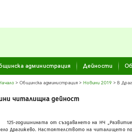
бщинска администрация
Дейности
Об
Начало
> Общинска администрация >
Новини 2019
> В Драг
одини читалищна дейност
125-годишнината от създаването на НЧ „Развитие
село Драгижево. Настоятелството на читалището п