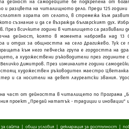
а дейност на самодейците бе подкрепена от бога
о и разцвета на читалищното дело. Преди 125 години
е сплотят хората от селото, в стремежа към развит
рското съзнание и да се възражда българският дух. И
в. През всичките години в читалището са развивали д
течна дейност, която в момента наброява над 13 
ра и отдих за общността на село Драгижево. Тук се 
иращата към него певческа група е гордостта на дра
ето, а художествени ръководители през годините са
, Величко Димитров. През изминалите години самодей
 настоящ художествен ръководител маестро Цветанка 
ктер и са носители на девет лауреатски звания. Удос
вна част от дейността в читалището по Програма „
ния проект „Предай нататък - традиции и иновации” и
|
за сайта
|
общи условия
|
декларация за достъпност
|
по