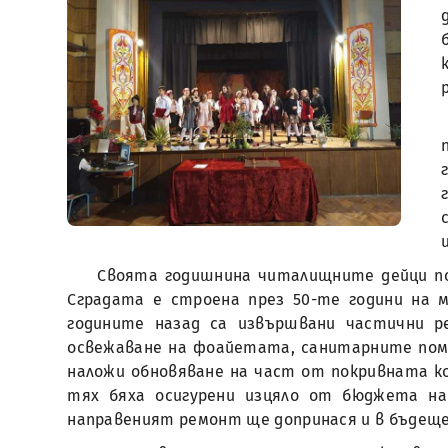
Своята годишнина читалищните дейци по
Сградата е строена през 50-те години на м
годините назад са извършвани частични ре
освежаване на фоайетата, санитарните поме
наложи обновяване на част от покривната ко
тях бяха осигурени изцяло от бюджета на
направеният ремонт ще допринася и в бъдеще 