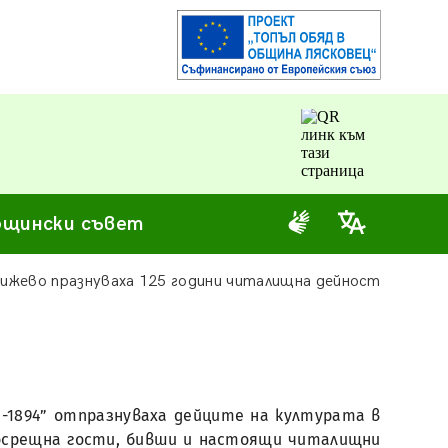
щински съвет
ижево празнуваха 125 години читалищна дейност
-1894” отпразнуваха дейците на културата в
осрещна гости, бивши и настоящи читалищни