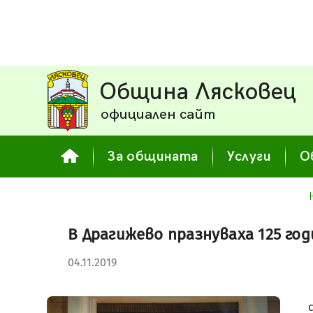
Община Лясковец
официален сайт
За общината
Услуги
О
В Драгижево празнуваха 125 г
04.11.2019