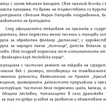
дейци с голям юбилеен концерт. Своя празник всички 
богата програма. По време на тържеството си будит
културната светиня Мария Петрова поздравления, бл
развитието на културата.
След официалното откриване на празника и сърде
приятели, бяха поднесени много песенни и танцови из
група за обработен фолклор „Детелина”, с художест
група за народно пеене „Китчица”, Детска вокална г
слово. Свой поздрав поднесоха гост-изпълнителите от
и Фолклорен клуб Лясковско хорце”.
срещнаха с частичен ремонт на покрива на сградата
иналия век с размери, отговарящи на тогавашните 
монтни дейности, включително по Проект „Красива
щения, гримьорните. Дейностите продължиха и през 2
нструкция. Частично бяха подменени цигли, капаци, 
 Община Лясковец. Читалището в село Драгижево
за още по-добри условия за развитие и обогатяване н