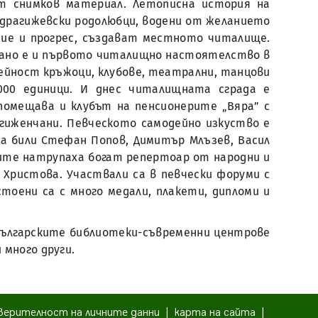
т снимков материал. Летописна история на
 драгижевски родолюбци, водени от желанието
ие и прогрес, създават местното читалище.
збрано е и първото читалищно настоятелство в
ейност кръжоци, клубове, театрални, танцови
000 единици. И днес читалищната сграда е
помещава и клубът на пенсионерите „Вяра” с
гиженчани. Певческото самодейно изкуство е
 били Стефан Попов, Димитър Млъзев, Васил
ките натрупаха богат репертоар от народни и
Христова. Участвали са в певчески форуми с
тоени са с много медали, плакети, дипломи и
Българските библиотеки-съвременни центрове
 много други.
верителност на личните данни
|
карта на сайта
|