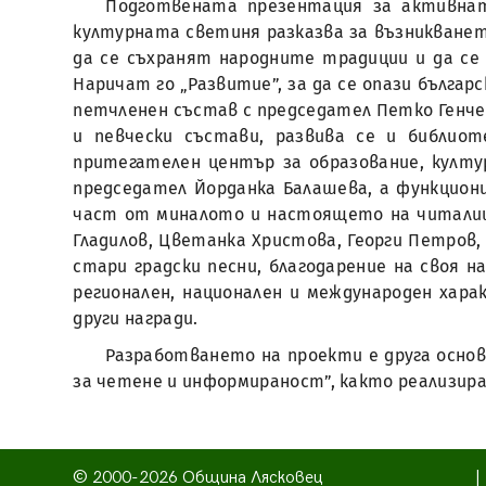
Подготвената презентация за активнат
културната светиня разказва за възникванет
да се съхранят народните традиции и да с
Наричат го „Развитие”, за да се опази бълга
петчленен състав с председател Петко Генче
и певчески състави, развива се и библио
притегателен център за образование, култу
председател Йорданка Балашева, а функцион
част от миналото и настоящето на читалищ
Гладилов, Цветанка Христова, Георги Петров
стари градски песни, благодарение на своя
регионален, национален и международен хара
други награди.
Разработването на проекти е друга осно
за четене и информираност”, както реализира
© 2000-2026 Община Лясковец