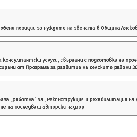
ени позиции за нуждите на звената в Община Лясковец за 
 консултантски услуги, свързани с подготовка на пр
рани от Програма за развитие на селските райони 2014 
аза „работна“ за „Реконструкция и рехабилитация на 
ане на последващ авторски надзор