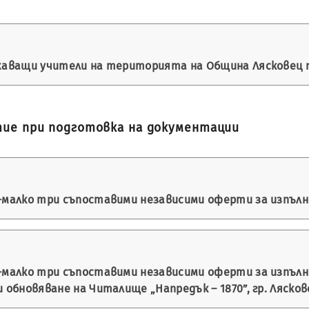
ужаващи учители на територията на Община Лясковец п
тие при подготовка на документации
ай-малко три съпоставими независими оферти за изпъ
й-малко три съпоставими независими оферти за изпълн
 обновяване на Читалище „Напредък – 1870”, гр. Лясков