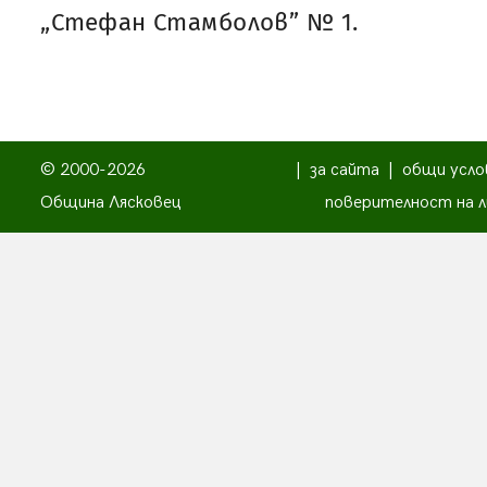
„Стефан Стамболов” № 1.
© 2000-2026
|
за сайта
|
общи усло
Община Лясковец
поверителност на л