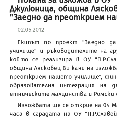
Покана за изложба в ОУ "
Джулюница, община Ляско
"Заедно да преоткрием н
02.05.2012
Екипът по проект "Заедно д
училище" и ръководителите на гру
който се реализира в ОУ "П.Р.Сла
община Лясковец Ви кани на изложб
преоткрием нашето училище", фин
образователна интеграция на 
етническите малцинства и Ромски 
Изложбата ще се открие на 04 Ма
часа в сградата на ОУ "П.Р.Славей