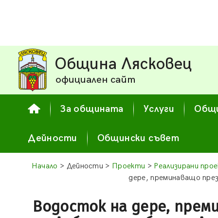
Община Лясковец
официален сайт
За общината
Услуги
Общи
Дейности
Общински съвет
Начало
> Дейности >
Проекти
>
Реализирани прое
дере, преминаващо през
Водосток на дере, прем