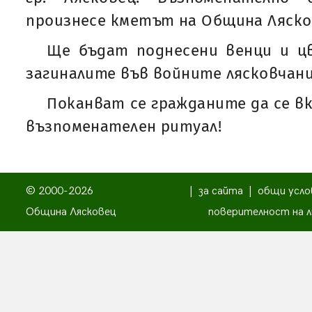
произнесе кметът на Община Ляско
Ще бъдат поднесени венци и ц
загиналите във войните лясковчани
Поканват се гражданите да се в
възпоменателен ритуал!
© 2000-2026
|
за сайта
|
общи усло
Община Лясковец
поверителност на л