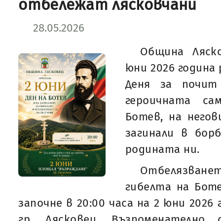
отбележат лясковчани
28.05.2026
Община Ляск
юни 2026 година
Деня за почит
героичната са
Ботев, на него
загинали в бор
родината ни.
Отбелязване
гибелта на Бот
започне в 20:00 часа на 2 юни 2026 г
гр. Лясковец. Възпоменателно